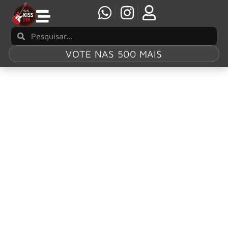
VOTE NAS 500 MAIS
Tag:
Festival
3 motivos pra ir ao Bangers Open Air 2025
O festival acontece nos dias 02, 03 e 04 de maio em São
Paulo.
Fenômeno mundial, KNOCKED LOOSE, fará