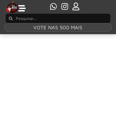
VOTE NAS 500 MAIS
Tag:
Duff
McKagan
Duff McKagan lança “Holy Water “/ “I Wanna
Be Your Dog”
Duff McKagan lançou “Holy Water” /