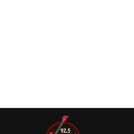
indústria musical, incluindo a forma como as pessoas
consomem música hoje em dia, alguns músicos seguem
tendo uma visão romântica que os diferencia dos demais.
É um fato que os dias de hoje nos trouxeram muita
comodidade e praticidade para ouvir música. Com a
popularização […]
Duff McKagan conta os inusitados bastidores
de quando conheceu Slash
Duff McKagan compartilhou uma história bastante curiosa
sobre o dia em que conheceu seu amigo de longa data
Slash.