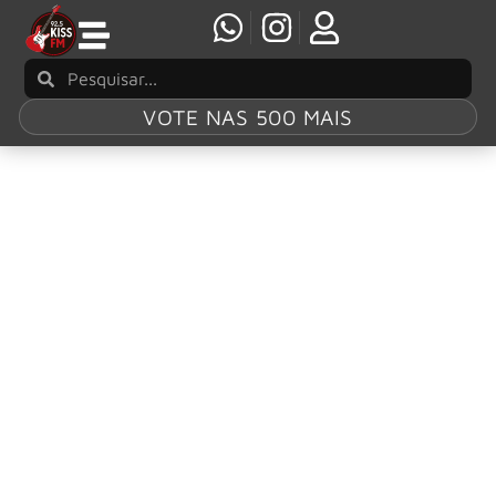
VOTE NAS 500 MAIS
Tag:
Don’t Go In
The Forest
Avatar lança o novo single e videoclipe
“Crying Fire”
Os visionários do heavy metal coletivamente conhecidos