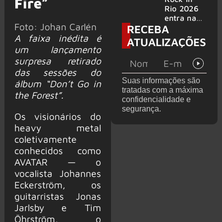
Fire”
bandas
e álbum ao
Rio 2026
vivo são
entra na
Foto: Johan Carlén
RECEBA
anunciados
reta final
com
A faixa inédita é
ATUALIZAÇÕES
Cidade do
um lançamento
Rock em
surpresa retirado
montagem
das sessões do
acelerada
Suas informações são
álbum “Don’t Go in
e line-up
tratadas com a máxima
completo
the Forest”.
confidencialidade e
confirmad
segurança.
o
Os visionários do
heavy metal
coletivamente
conhecidos como
AVATAR — o
vocalista Johannes
Eckerström, os
guitarristas Jonas
Jarlsby e Tim
Öhrström, o