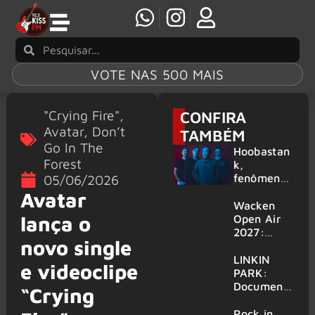
VOTE NAS 500 MAIS
"Crying Fire"
,
CONFIRA
Avatar
,
Don’t
TAMBÉM
Go In The
Hoobastan
Forest
k,
fenômeno
05/06/2026
mundial do
Avatar
rock anos
Wacken
2000,
lança o
Open Air
volta ao
2027:
novo single
Brasil para
festival
6 shows
amplia
LINKIN
e videoclipe
line-up e
PARK:
já
Document
“Crying
confirma
ário
mais de 50
‘Unshatter’
Rock in