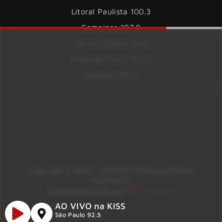
Litoral Paulista 100.3
Campinas 107.9
Rio De Janeiro 92.9
Ribeirão Preto 105.3
Brasília 106.7
Copyright © 2026 – KISS FM. Todos os direitos
reservados.
ID7 Studio
Site desenvolvido por
AO VIVO na KISS
São Paulo 92.5