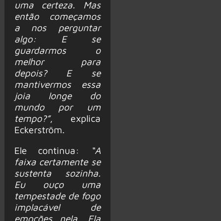
uma certeza. Mas
então começamos
a nos perguntar
algo: E se
guardarmos o
melhor para
depois? E se
mantivermos essa
joia longe do
mundo por um
tempo?”
, explica
Eckerström.
Ele continua:
“A
faixa certamente se
sustenta sozinha.
Eu ouço uma
tempestade de fogo
implacável de
emoções nela. Ela