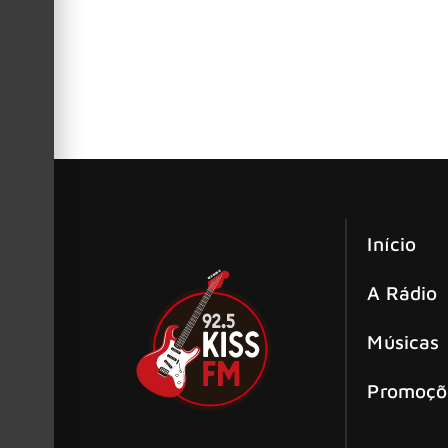
A Rhino revelou um novo boxset de David Lee R
Van Halen: David Lee Roth se juntou 
O baterista Alex Van Halen relembrou como foi
Início
A Rádio
Músicas
Promoçõ