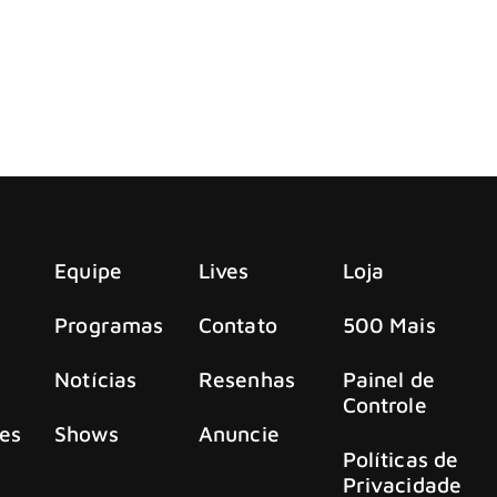
oth, intitulado ‘The Warner Recordings 1985-1994’, que chega
à banda apenas depois que eles ficaram “sem opç
 a audição de David Lee Roth para o Van Halen
Equipe
Lives
Loja
Programas
Contato
500 Mais
Notícias
Resenhas
Painel de
Controle
es
Shows
Anuncie
Políticas de
Privacidade