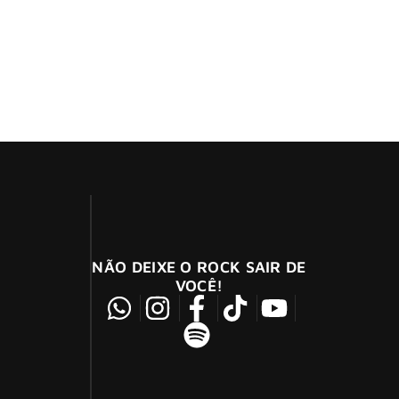
rá em vinil e CD em 21 de fevereiro.
ões”, disse Alex Van Halen
NÃO DEIXE O ROCK SAIR DE
VOCÊ!