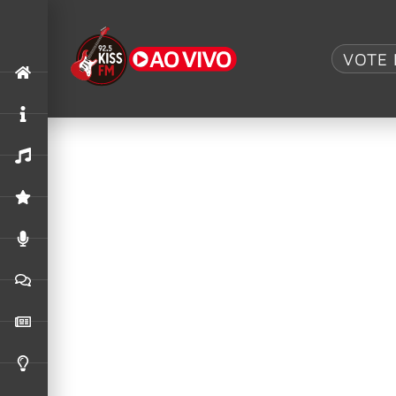
Tag:
David Lee
VOTE 
VAN HALEN: Reunião de Roth e Alex 
Um reencontro histórico foi agendado para esta
Sammy Hagar convida David Lee Roth
O vocalista Sammy Hagar demonstrou apoio púb
Halen.
DAVID LEE ROTH faz aparição surpres