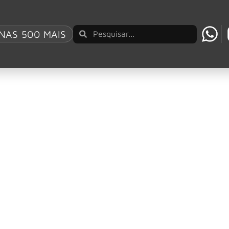
 Roth
NAS 500 MAIS
é confirmada em evento
 quinta-feira, 30 de julho de 2026.
 para residência em Las Vegas após cancelamen
lico a David Lee Roth após o cancelamento da maior parte 
a no Coachella e canta “Jump”