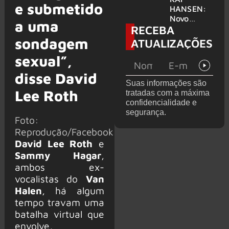
e submetido
levanta
HANSEN:
possibilida
Novo
a uma
RECEBA
de de
single
deixar os
‘Welcome
sondagem
ATUALIZAÇÕES
palcos
To Life’ é
sexual”,
lançado
disse David
Suas informações são
Lee Roth
tratadas com a máxima
confidencialidade e
segurança.
Foto:
Reprodução/Facebook
David Lee Roth
e
Sammy Hagar
,
ambos ex-
vocalistas do
Van
Halen
, há algum
tempo travam uma
batalha virtual que
envolve,