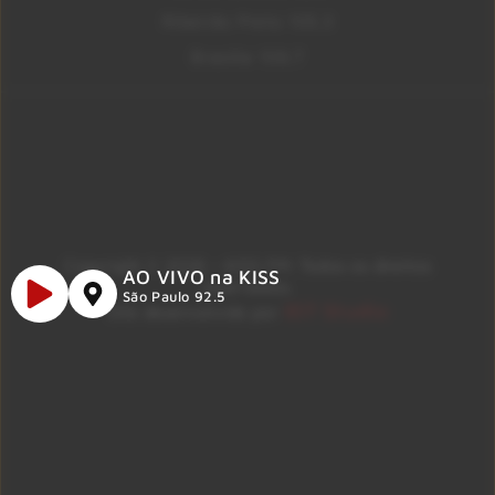
Ribeirão Preto 105.3
Brasília 106.7
Copyright © 2026 – KISS FM. Todos os direitos
AO VIVO na KISS
reservados.
São Paulo 92.5
ID7 Studio
Site desenvolvido por