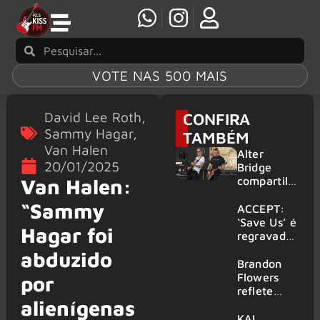
VOTE NAS 500 MAIS
David Lee Roth
,
CONFIRA
Sammy Hagar
,
TAMBÉM
Van Halen
Alter
20/01/2025
Bridge
compartilh
Van Halen:
a vídeo ao
“Sammy
vivo de
ACCEPT:
“Fortress”
‘Save Us’ é
Hagar foi
gravada
regravada
no Rock
com
abduzido
am Ring
membros
Brandon
2026
do GHOST
Flowers
por
e KORN
reflete
alienígenas
sobre o
futuro e
KAI