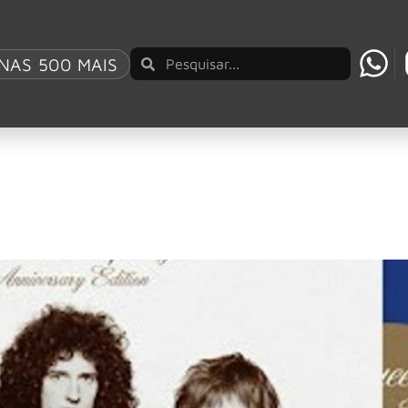
 Rhapsody
NAS 500 MAIS
Rhapsody” com série especial “The Greatest”
 “Bohemian Rhapsody”, canção que se tornaria uma das mais i
ngle “Bohemian Rhapsody” ganharão luxuosas reed