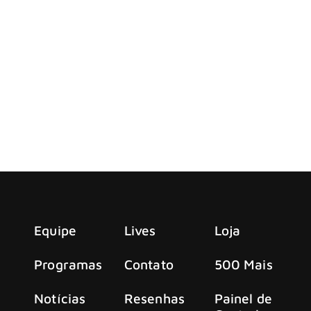
randes nomes. Roy Thomas Baker, produtor responsável por 
 78 anos, segundo informações confirmadas pela Variety. A 
s de alguns dos maiores clássicos […]
ao tocar “Bohemian Rhapsody” com Benson Boon
surpreendeu o público do Coachella 2025 ao participar de u
Equipe
Lives
Loja
Programas
Contato
500 Mais
Notícias
Resenhas
Painel de