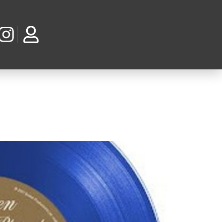
cônicas da história do rock.
ições em vinil de aniversário