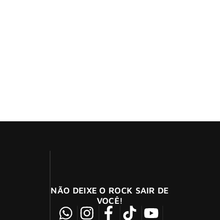
álbuns marcantes do Queen, incluindo a
causa da morte ainda não foi divulgada.
e
ma emocionante performance de “Bohemian
NÃO DEIXE O ROCK SAIR DE
VOCÊ!