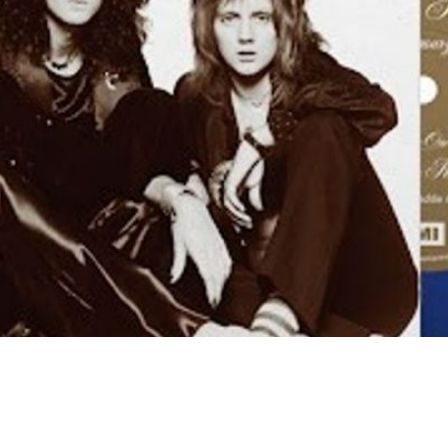
de seu monumental álbum multiplatina de 1975,
e “Bohemian Rhapsody”, aos 78 anos