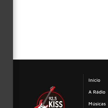
O mundo da música se despede de um de seus g
emblemática “Bohemian Rhapsody”, faleceu aos
Reconhecido por sua contribuição nos bastidore
Brian May surpreende no Coachella 
O lendário guitarrista do Queen, Brian May, 
Rhapsody” ao lado de Benson Boone.
Início
A Rádio
Músicas