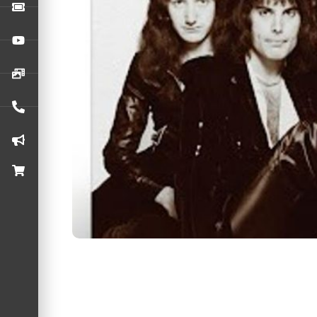
O Queen está comemorando o 50º aniversário 
Morre Roy Thomas Baker, produtor d