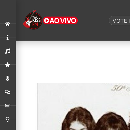
Tag:
Bohemian
VOTE 
Queen celebra 50 anos de “Bohemian 
No dia 31 de outubro de 1975, o Queen lançava
Queen: ‘A Night At The Opera’ e o si