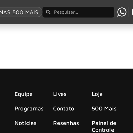
NAS 500 MAIS
Blitz, aos 61 anos
litz e parceiro de Cazuza em algumas das canções mais marca
Equipe
Lives
Loja
Programas
Contato
500 Mais
Notícias
Resenhas
Painel de
Controle