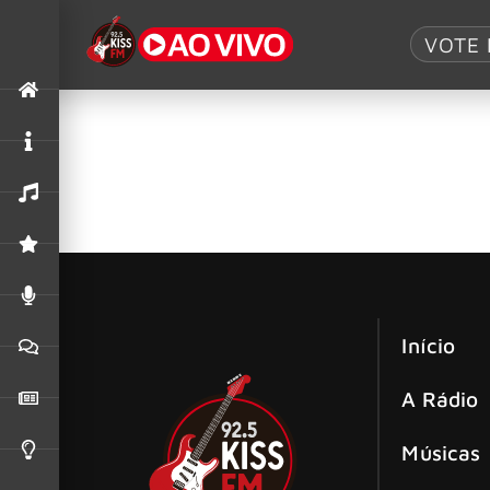
Tag:
Blitz
VOTE 
Morre Rogério Meanda, guitarrista da 
O guitarrista Rogério Meanda, integrante da B
feira (25 de agosto de 2025), aos 61 anos,
Início
A Rádio
Músicas