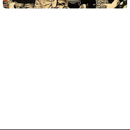
Originários do Kentucky, EUA, o BLACK STONE CHERRY
anunciou uma extensa turnê pelo Reino Unido com
duração de quase um mês em 2026.
Black Stone Cherry: “Pode ser usada da
maneira certa. Usada da maneira errada, tira
um pouco da arte”, explica o guitarrista Ben
Wells sobre a I.A.
Black Stone Cherry é um representante norte-americano
do chamado Southern/Hard Rock e possui lançamento
recente