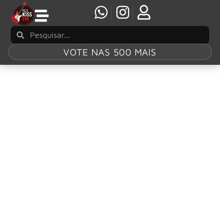
VOTE NAS 500 MAIS
Tag:
Black Stone
Cherry
Black Stone Cherry e Tyler Connolly, do
Theory of a Deadman, juntos em cover do
Simple Minds