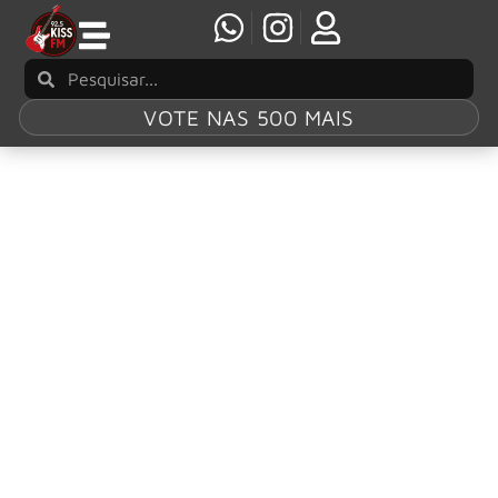
VOTE NAS 500 MAIS
Tag:
Belas Letras
Livro que mostra a ascensão do Sisters of
Mercy e a cena pós-punk dos anos 80 chega
pela primeira vez ao Brasil, pela editora Belas
Letras