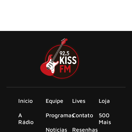
No dia 1º de julho, a editora Belas Letras lança no Brasil
Pinte meu nome em preto e dourado: a ascensão do
Sisters of Mercy.
Início
Equipe
Lives
Loja
A
Programas
Contato
500
Rádio
Mais
Notícias
Resenhas