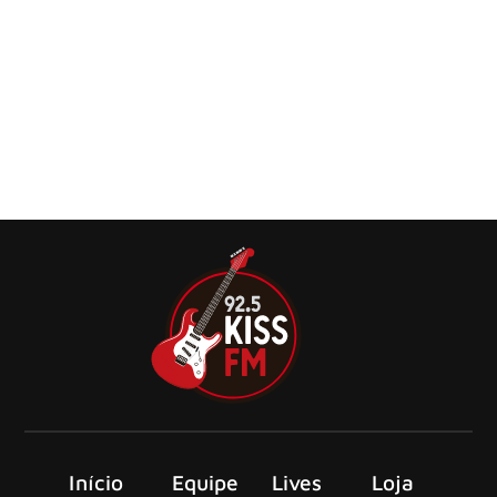
Supergrupo BEAT confirma show único em São
Paulo
Os membros do King Crimson, ADRIAN BELEW e TONY
LEVIN, se uniram ao virtuoso guitarrista STEVE VAI e a
DANNY CAREY
Início
Equipe
Lives
Loja