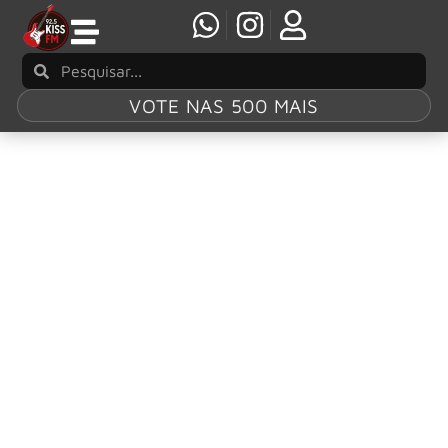
VOTE NAS 500 MAIS
Tag:
BEAT
BEAT anunciam álbum ao vivo e revelam
single “Neal and Jack and Me”
BEAT, o supergrupo que celebra o King Crimson dos anos
80, anunciou um novo álbum ao vivo