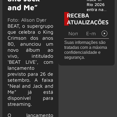
bandas
e álbum ao
Rio 2026
and Me”
vivo são
entra na
RECEBA
anunciados
reta final
Foto: Alison Dyer
com
ATUALIZAÇÕES
Cidade do
BEAT, o supergrupo
Rock em
que celebra o King
montagem
Crimson dos anos
acelerada
Suas informações são
80, anunciou um
e line-up
tratadas com a máxima
completo
novo álbum ao
confidencialidade e
confirmad
vivo, intitulado
segurança.
o
‘BEAT LIVE’, com
lançamento
previsto para 26 de
setembro. A faixa
“Neal and Jack and
Me” já está
disponível para
streaming.
O lançamento