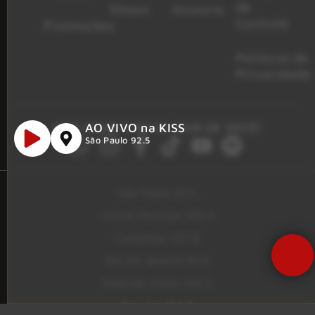
de
Shows
Anuncie
Controle
Promoções
Políticas de
Privacidade
AO VIVO na KISS
NÃO DEIXE O ROCK SAIR DE VOCÊ!
São Paulo 92.5
São Paulo 92.5
Litoral Paulista 100.3
Campinas 107.9
Rio De Janeiro 92.9
Ribeirão Preto 105.3
Brasília 106.7