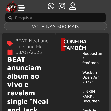
VOTE NAS 500 MAIS
BEAT
,
Neal and
CONFIRA
Jack and Me
TAMBÉM
03/07/2025
Hoobastan
BEAT
k,
fenômeno
anunciam
mundial do
rock anos
Wacken
álbum ao
2000,
Open Air
volta ao
2027:
vivo e
Brasil para
festival
revelam
6 shows
amplia
LINKIN
line-up e
PARK:
single “Neal
já
Document
confirma
ário
and Jack
mais de 50
‘Unshatter’
Rock in