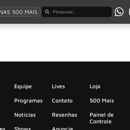
uerer
NAS 500 MAIS
 primeiro single de seu novo álbum solo
ritto lançou, na última quinta-feira (20 de março)
Equipe
Lives
Loja
Programas
Contato
500 Mais
Notícias
Resenhas
Painel de
Controle
es
Shows
Anuncie