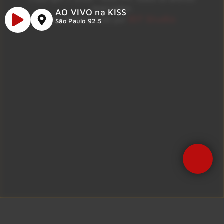
reservados.
AO VIVO na KISS
ID7 Studio
Site desenvolvido por
São Paulo 92.5