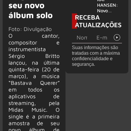
seu novo
levanta
HANSEN:
possibilida
Novo
álbum solo
RECEBA
de de
single
deixar os
‘Welcome
ATUALIZAÇÕES
palcos
To Life’ é
Foto: Divulgação
lançado
O cantor,
compositor e
Suas informações são
instrumentista
tratadas com a máxima
Sérgio Britto
confidencialidade e
lançou, na última
segurança.
quinta-feira (20 de
março), a música
“Bastava Querer”
em todos os
aplicativos de
streaming, pela
Midas Music. O
single é a primeira
amostra de seu
novo álbum de