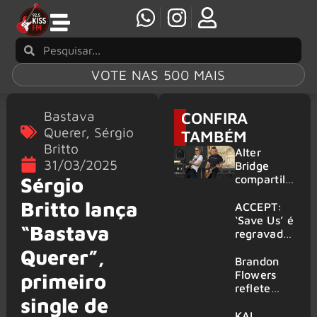
VOTE NAS 500 MAIS
Bastava
CONFIRA
Querer
,
Sérgio
TAMBÉM
Britto
Alter
31/03/2025
Bridge
compartilh
Sérgio
a vídeo ao
Britto lança
vivo de
ACCEPT:
“Fortress”
‘Save Us’ é
“Bastava
gravada
regravada
no Rock
com
Querer”,
am Ring
membros
Brandon
2026
do GHOST
Flowers
primeiro
e KORN
reflete
single de
sobre o
futuro e
KAI