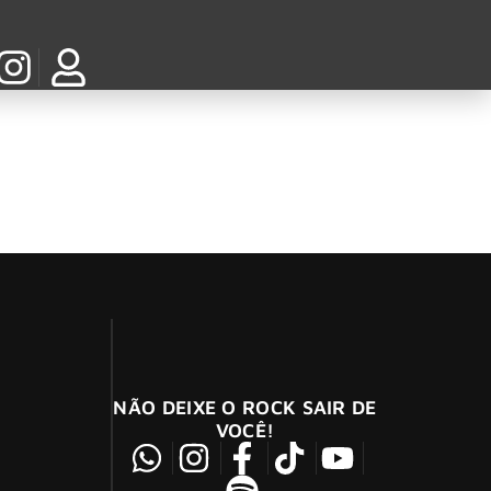
ex Pistols e Offspring em julho
ivais de rock e heavy metal da Europa, recebe
NÃO DEIXE O ROCK SAIR DE
VOCÊ!