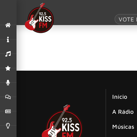
Tag:
Barcelona
VOTE 
Brasileira StarAce alcança um dos ma
Com poucos representantes brasileiros ao longo
os paulistanos da StarAce em 3 de julho.
Início
A Rádio
Músicas