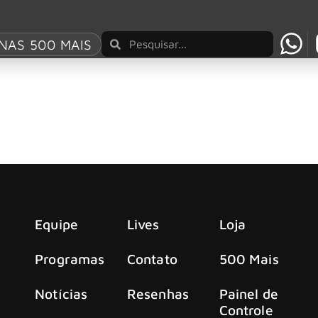
 Rock Fest
NAS 500 MAIS
iores festivais da Europa e toca com Megadeth, S
 de sua história, o Barcelona Rock Fest, um dos maiores fest
Equipe
Lives
Loja
Programas
Contato
500 Mais
Notícias
Resenhas
Painel de
Controle