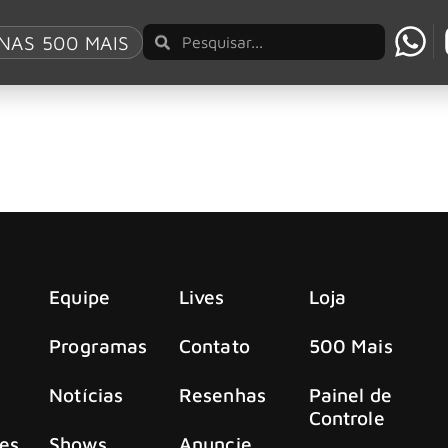
NAS 500 MAIS
te com seu avião
romete apoio
Equipe
Lives
Loja
Programas
Contato
500 Mais
Notícias
Resenhas
Painel de
Controle
es
Shows
Anuncie