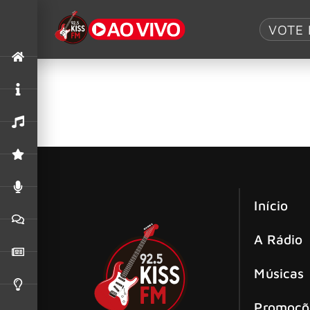
Tag:
avião
VOTE 
Vince Neil se pronuncia sobre aciden
Banda se solidariza com família da vítima e p
Início
A Rádio
Músicas
Promoçõ