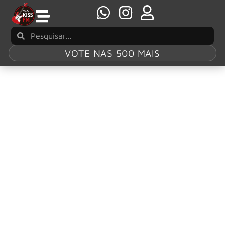
VOTE NAS 500 MAIS
Tag:
“Ashen
World”
Kamelot apresenta “Ashen World”, primeira
amostra do álbum Dark Asylum
Os ícones do metal sinfônico Kamelot divulgaram o novo