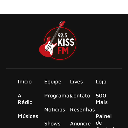
single “Ashen World”, primeira amostra do aguardado
álbum Dark Asylum
Início
Equipe
Lives
Loja
A
Programas
Contato
500
Rádio
Mais
Notícias
Resenhas
Músicas
Painel
de
Shows
Anuncie