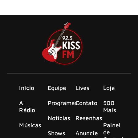
disponibilizou nas plataformas de streaming, via Ditto
Music, a faixa “Aqui Não É o Meu Lugar (ao vivo)”.
Início
Equipe
Lives
Loja
A
Programas
Contato
500
Rádio
Mais
Notícias
Resenhas
Músicas
Painel
de
Shows
Anuncie