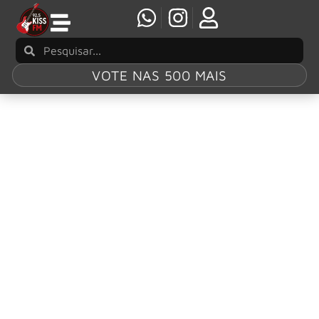
VOTE NAS 500 MAIS
Tag:
Aqui Não É o
Meu Lugar
Nasi lança mais uma faixa do álbum ao
vivo Solo Ma Non Troppo
Após o lançamento do single “Rosa Selvagem”, Nasi