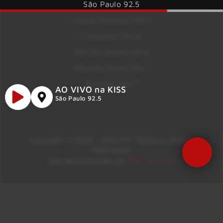
São Paulo 92.5
Litoral Paulista 100.3
Campinas 107.9
Rio De Janeiro 92.9
Ribeirão Preto 105.3
Brasília 106.7
AO VIVO na KISS
São Paulo 92.5
Copyright © 2026 – KISS FM. Todos os direitos
reservados.
ID7 Studio
Site desenvolvido por