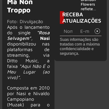
Ma Non
2026
do GHOST
Flowers
Troppo
e KORN
reflete
RECEBA
sobre o
futuro e
ATUALIZAÇÕES
Foto: Divulgação
levanta
Após o lançamento
possibilida
de de
do single
“Rosa
deixar os
Selvagem”
,
Nasi
Suas informações são
palcos
disponibilizou nas
tratadas com a máxima
plataformas de
confidencialidade e
segurança.
streaming, via
Ditto Music, a
faixa
“Aqui Não É o
Meu Lugar (ao
vivo)”.
Composta em 2010
por Nasi e Nivaldo
Campopiano
(Muzak) para o