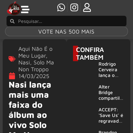
VOTE NAS 500 MAIS
Aqui Não É o
CONFIRA
Meu Lugar
,
TAMBÉM
Nasi
,
Solo Ma
Rodrigo
Non Troppo
Cerveira
lança o
14/03/2025
single “The
Nasi lança
Searcher”
Alter
mais uma
Bridge
compartilh
faixa do
a vídeo ao
vivo de
ACCEPT:
álbum ao
“Fortress”
‘Save Us’ é
gravada
regravada
vivo Solo
no Rock
com
am Ring
membros
Brandon