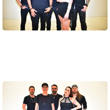
A Almanak segue consolidando seu espaço no rock
nacional com o lançamento de seu novo single,
“Problema”.
Almanak lança single autoral Bruta (Exorcizo-
te) com participação do Titio Marco Antonio