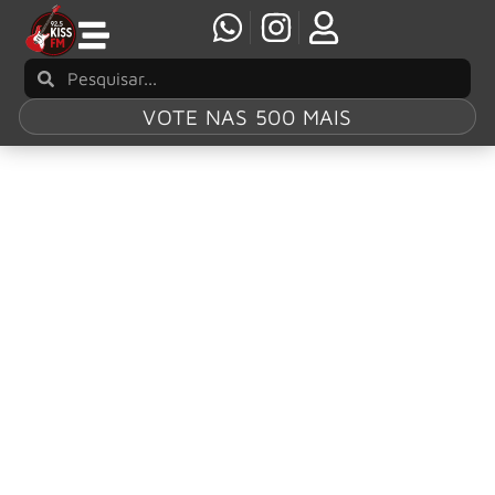
VOTE NAS 500 MAIS
Tag:
Alex Van
Halen
VAN HALEN: Reunião de Roth e Alex é
confirmada em evento
Um reencontro histórico foi agendado para esta quinta-