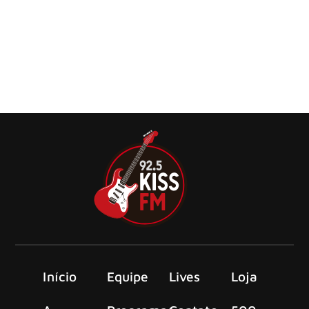
lançada em audiobook
Alex Van Halen lançará a última música feita em parceria
com o seu irmão, Eddie Van Halen, na versão audiobook
do livro de memórias Brothers, que tem lançamento
previsto para 22 de outubro.
Início
Equipe
Lives
Loja