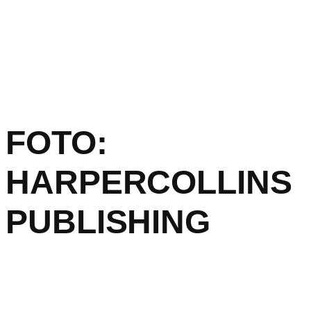
FOTO:
HARPERCOLLINS
PUBLISHING
Conforme relatado recentemente, a versão em audiolivro do
próximo livro de memórias de Alex Van Halen , intitulado
‘Brothers’, conterá a peça final da música que o baterista