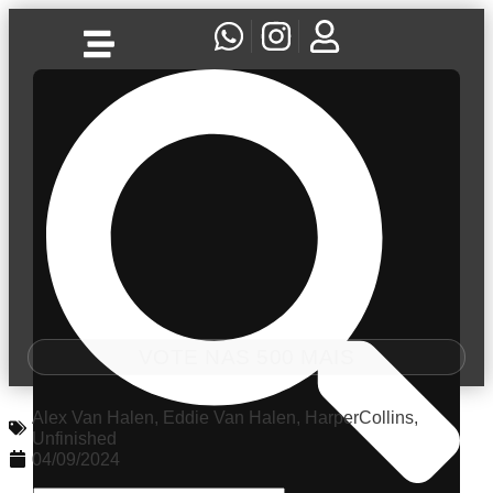
VOTE NAS 500 MAIS
Alex Van Halen
,
Eddie Van Halen
,
HarperCollins
,
Unfinished
04/09/2024