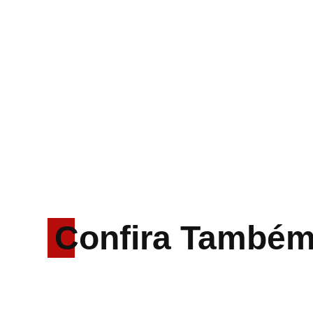
Confira També
Rodrigo Cerveira lança
o single “The Searcher”