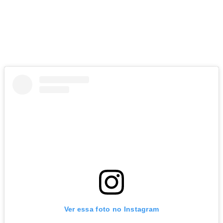
Segundo o site Big Rock N’ Roll, o livro de 384 páginas foi
descrito como a “carta de amor” de Alex para Eddie, que
morreu em 6 de outubro de 2020, aos 65 anos, após
batalhas contra câncer de garganta e pulmão.
Confira:
Ver essa foto no Instagram