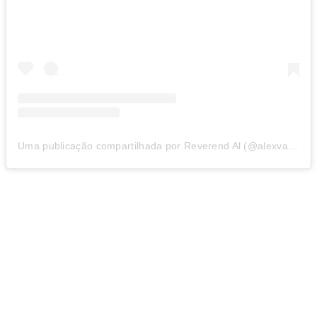
Uma publicação compartilhada por Reverend Al (@alexvanhalenofficial)
Fonte: Big Rock N’ Roll – Juliana Carpinelli