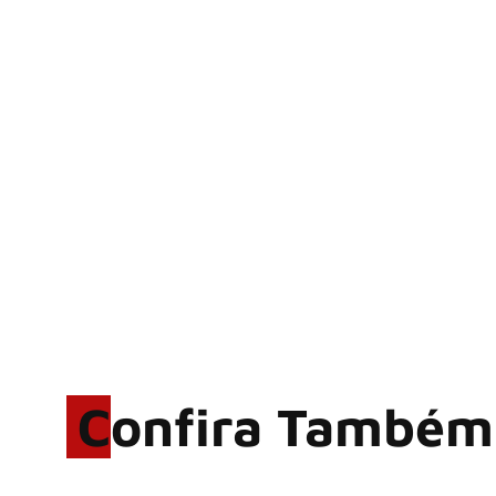
Confira Também
Rodrigo Cerveira lança o
single “The Searcher”