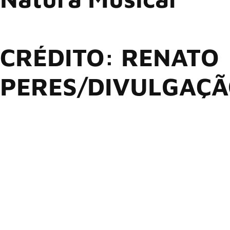
CRÉDITO: RENATO
PERES/DIVULGAÇ
A
Supercombo
realiza no dia 26 de abril, na
Casa Natura
Musical, em São Paulo/SP
, o show de lançamento da tão
esperada parte 2 do álbum
Caranguejo
. A casa abre às 19h e
esta apresentação marca a primeira execução ao vivo das
novas músicas que completam o disco do momento do
quarteto.
Depois de apresentar a primeira parte do disco ao longo de
2025, em uma sequência de shows que passou por seis
estados e diferentes formatos de palco, a banda encerra
agora o ciclo de um trabalho pensado desde o início como
um álbum dividido em dois tempos.