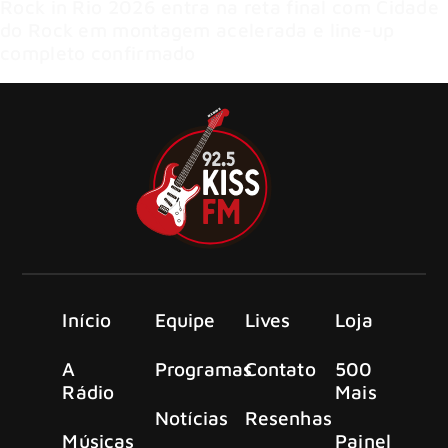
Rock in Rio 2026 entra na reta final com Cidade
do Rock em montagem acelerada e line-up
completo confirmado
Início
Equipe
Lives
Loja
A
Programas
Contato
500
Rádio
Mais
Notícias
Resenhas
Músicas
Painel