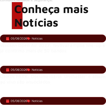
Conheça mais
Notícias
05/08/2026
Notícias
Wacken Open Air 2027: festival amplia line-up e
já confirma mais de 50 bandas
05/08/2026
Notícias
LINKIN PARK: Documentário ‘Unshatter’ e álbum
ao vivo são anunciados
05/08/2026
Notícias