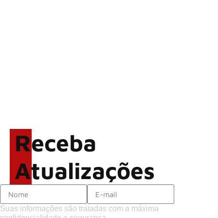
Alter Bridge compartilha
vídeo ao vivo de “Fortress”
gravada no Rock am Ring
2026
ACCEPT: ‘Save Us’ é
regravada com membros do
GHOST e KORN
Brandon Flowers reflete
sobre o futuro e levanta
possibilidade de deixar os
Receba
palcos
Atualizações
Suas informações são tratadas com a máxima
confidencialidade e segurança.