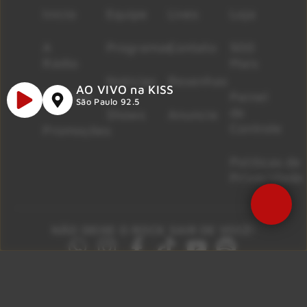
Início
Equipe
Lives
Loja
A
Programas
Contato
500
Rádio
Mais
Notícias
Resenhas
AO VIVO na KISS
Músicas
Painel
São Paulo 92.5
de
Shows
Anuncie
Controle
Promoções
Políticas de
Privacidade
NÃO DEIXE O ROCK SAIR DE VOCÊ!
São Paulo 92.5