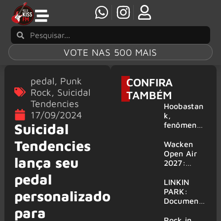
VOTE NAS 500 MAIS
pedal
,
Punk
CONFIRA
Rock
,
Suicidal
TAMBÉM
Tendencies
Hoobastan
17/09/2024
k,
fenômeno
Suicidal
mundial do
Tendencies
rock anos
Wacken
2000,
Open Air
lança seu
volta ao
2027:
Brasil para
festival
pedal
6 shows
amplia
LINKIN
line-up e
PARK:
personalizado
já
Document
para
confirma
ário
mais de 50
‘Unshatter’
Rock in