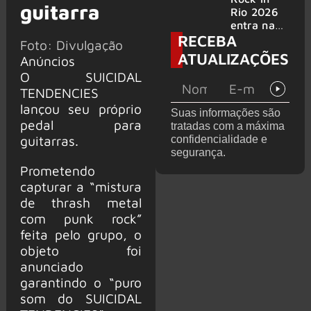
guitarra
bandas
e álbum ao
Rio 2026
vivo são
entra na
RECEBA
anunciados
reta final
Foto: Divulgação
com
ATUALIZAÇÕES
Anúncios
Cidade do
O SUICIDAL
Rock em
montagem
TENDENCIES
acelerada
lançou seu próprio
Suas informações são
e line-up
pedal para
tratadas com a máxima
completo
guitarras.
confidencialidade e
confirmad
segurança.
o
Prometendo
capturar a “mistura
de thrash metal
com punk rock”
feita pelo grupo, o
objeto foi
anunciado
garantindo o “puro
som do SUICIDAL