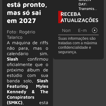
está pronto,
para
DAY:
provável
Transmissã
mas só sai
RECEBA
filme
o 24 horas
‘Green Day
em 2027
ATUALIZAÇÕES
TV’ é
lançada no
YouTube
Foto: Rogério
Talarico
Suas informações são
A máquina de riffs
tratadas com a máxima
não para, mas o
confidencialidade e
segurança.
calendário sim.
Slash
confirmou
oficialmente que o
próximo álbum de
estúdio com sua
banda solo,
Slash
Featuring Myles
Kennedy & The
Conspirators
(SMKC)
, está