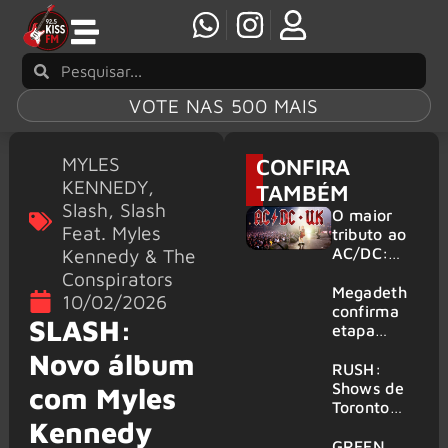
VOTE NAS 500 MAIS
MYLES
CONFIRA
KENNEDY
,
TAMBÉM
Slash
,
Slash
O maior
Feat. Myles
tributo ao
Kennedy & The
AC/DC:
AC/DC UK
Conspirators
traz ao
Megadeth
10/02/2026
Brasil um
confirma
SLASH:
repertório
etapa
que
europeia
Novo álbum
atravessa
da turnê
RUSH:
gerações
de
Shows de
com Myles
despedida
Toronto
Kennedy
para 2027
serão
filmados
GREEN