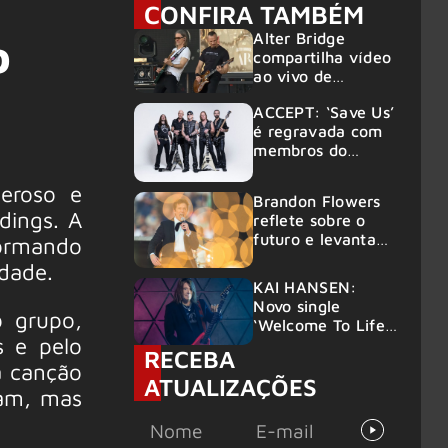
CONFIRA TAMBÉM
Alter Bridge
o
compartilha vídeo
ao vivo de
“Fortress” gravada
ACCEPT: ‘Save Us’
no Rock am Ring
é regravada com
2026
membros do
GHOST e KORN
eroso e
Brandon Flowers
dings. A
reflete sobre o
futuro e levanta
ormando
possibilidade de
dade.
deixar os palcos
KAI HANSEN:
Novo single
o grupo,
‘Welcome To Life’
s e pelo
é lançado
RECEBA
a canção
ATUALIZAÇÕES
ram, mas