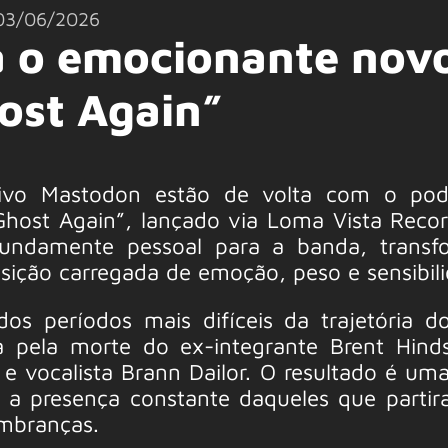
03/06/2026
a o emocionante nov
ost Again”
sivo Mastodon estão de volta com o pod
host Again”, lançado via Loma Vista Recor
ndamente pessoal para a banda, transf
ição carregada de emoção, peso e sensibili
os períodos mais difíceis da trajetória d
da pela morte do ex-integrante Brent Hind
 e vocalista Brann Dailor. O resultado é um
 a presença constante daqueles que parti
mbranças.