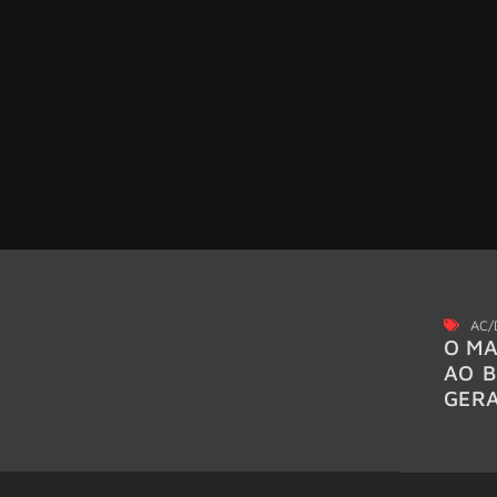
AC/
O MA
AO B
GER