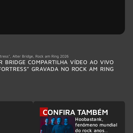
tress"
,
Alter Bridge
,
Rock am Ring 2026
Accept
R BRIDGE COMPARTILHA VÍDEO AO VIVO
ACCE
FORTRESS” GRAVADA NO ROCK AM RING
MEMBR
6
CONFIRA TAMBÉM
Hoobastank,
fenômeno mundial
do rock anos