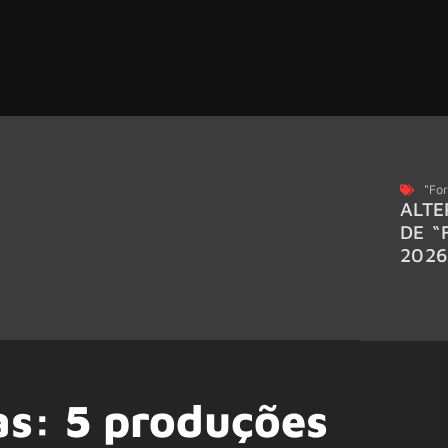
"For
ALTE
DE “
202
as: 5 produções