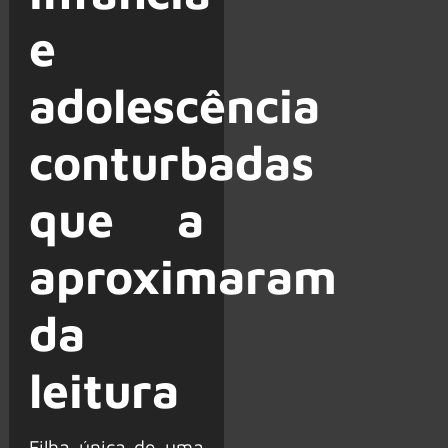
e
adolescência
conturbadas
que a
aproximaram
da
leitura
Filha única de uma