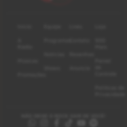
Início
Equipe
Lives
Loja
A
Programas
Contato
500
Rádio
Mais
Notícias
Resenhas
Músicas
Painel
de
Shows
Anuncie
Controle
Promoções
Políticas de
Privacidade
NÃO DEIXE O ROCK SAIR DE VOCÊ!