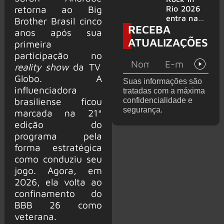
bandas
e álbum ao
retorna ao Big
Rio 2026
vivo são
entra na
Brother Brasil cinco
RECEBA
anunciados
reta final
anos após sua
com
ATUALIZAÇÕES
primeira
Cidade do
participação no
Rock em
montagem
reality show
da TV
acelerada
Globo. A
Suas informações são
e line-up
influenciadora
tratadas com a máxima
completo
brasiliense ficou
confidencialidade e
confirmad
segurança.
marcada na 21ª
o
edição do
programa pela
forma estratégica
como conduziu seu
jogo. Agora, em
2026, ela volta ao
confinamento do
BBB 26 como
veterana.