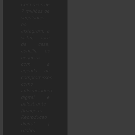
Com mais de
7 milhões de
seguidores
no
Instagram, a
sister
, fora
da casa,
concilia os
negócios
com a
agenda de
compromissos
como
influenciadora
digital e
palestrante
(Imagem:
Reprodução
digital |
Globo)