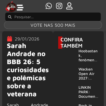
VOTE NAS 500 MAIS
29/01/2026
CONFIRA
Sarah
TAMBÉM
Hoobastan
Andrade no
k,
BBB 26: 5
fenômeno
mundial do
curiosidades
rock anos
Wacken
2000,
Open Air
e polêmicas
volta ao
2027:
Brasil para
festival
sobre a
6 shows
amplia
LINKIN
line-up e
PARK:
veterana
já
Document
confirma
ário
Sarah Andrade
mais de 50
‘Unshatter’
Rock in