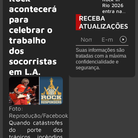
bandas
e álbum ao
Rio 2026
acontecerá
vivo são
entra na
RECEBA
anunciados
para
reta final
com
ATUALIZAÇÕES
celebrar o
Cidade do
Rock em
trabalho
montagem
acelerada
dos
Suas informações são
e line-up
tratadas com a máxima
completo
socorristas
confidencialidade e
confirmad
segurança.
em L.A.
o
Foto:
Reprodução/Facebook
Quando catástrofes
do porte dos
trágicos incêndios