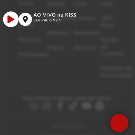
Início
Equipe
Lives
Loja
AO VIVO na KISS
A
Programas
Contato
500
São Paulo 92.5
Rádio
Mais
Notícias
Resenhas
Músicas
Painel
de
Shows
Anuncie
Controle
Promoções
Políticas de
Privacidade
NÃO DEIXE O ROCK SAIR DE VOCÊ!
São Paulo 92.5