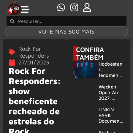
VOTE NAS 500 MAIS
Rock For
CONFIRA
Responders
TAMBÉM
27/01/2025
Hoobastan
Rock For
k,
fenômeno
Responders:
mundial do
rock anos
Wacken
show
2000,
Open Air
volta ao
2027:
beneficente
Brasil para
festival
recheado de
6 shows
amplia
LINKIN
line-up e
PARK:
estrelas do
já
Document
confirma
ário
Rock
mais de 50
‘Unshatter’
Rock in