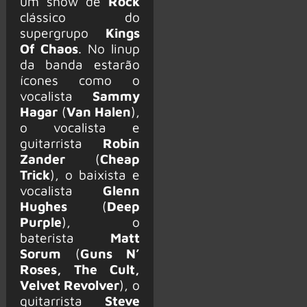
um show de
Rock
clássico do
supergrupo
Kings
Of Chaos
. No linup
da banda estarão
ícones como o
vocalista
Sammy
Hagar
(
Van Halen
),
o vocalista e
guitarrista
Robin
Zander
(
Cheap
Trick
), o baixista e
vocalista
Glenn
Hughes
(
Deep
Purple
), o
baterista
Matt
Sorum
(
Guns N’
Roses, The Cult,
Velvet Revolver
), o
guitarrista
Steve