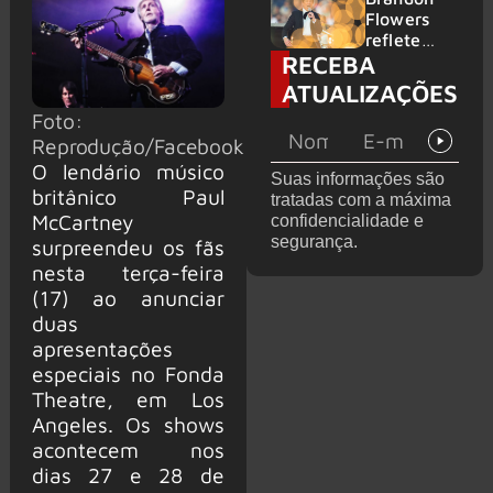
2026
do GHOST
Flowers
e KORN
reflete
RECEBA
sobre o
futuro e
ATUALIZAÇÕES
levanta
Foto:
possibilida
Reprodução/Facebook
de de
deixar os
O lendário músico
Suas informações são
palcos
britânico Paul
tratadas com a máxima
McCartney
confidencialidade e
segurança.
surpreendeu os fãs
nesta terça-feira
(17) ao anunciar
duas
apresentações
especiais no Fonda
Theatre, em Los
Angeles. Os shows
acontecem nos
dias 27 e 28 de