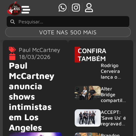
VOTE NAS 500 MAIS
Paul McCartney
CONFIRA
18/03/2026
TAMBÉM
Paul
Rodrigo
Cerveira
McCartney
lança o
single “The
anuncia
Searcher”
Alter
shows
Bridge
compartilh
intimistas
a vídeo ao
vivo de
ACCEPT:
em Los
“Fortress”
‘Save Us’ é
gravada
regravada
Angeles
no Rock
com
am Ring
membros
Brandon