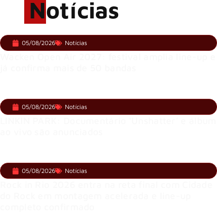
Notícias
05/08/2026
Notícias
Wacken Open Air 2027: festival amplia line-up e
já confirma mais de 50 bandas
05/08/2026
Notícias
LINKIN PARK: Documentário ‘Unshatter’ e álbum
ao vivo são anunciados
05/08/2026
Notícias
Rock in Rio 2026 entra na reta final com Cidade
do Rock em montagem acelerada e line-up
completo confirmado