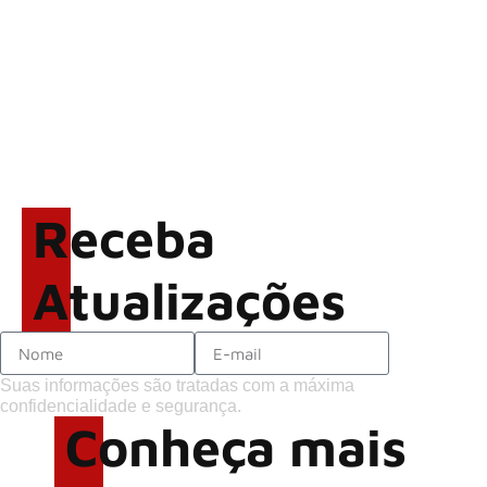
gravada no Rock am Ring
2026
ACCEPT: ‘Save Us’ é
regravada com membros do
GHOST e KORN
Brandon Flowers reflete
sobre o futuro e levanta
possibilidade de deixar os
Receba
palcos
Atualizações
Suas informações são tratadas com a máxima
confidencialidade e segurança.
Conheça mais