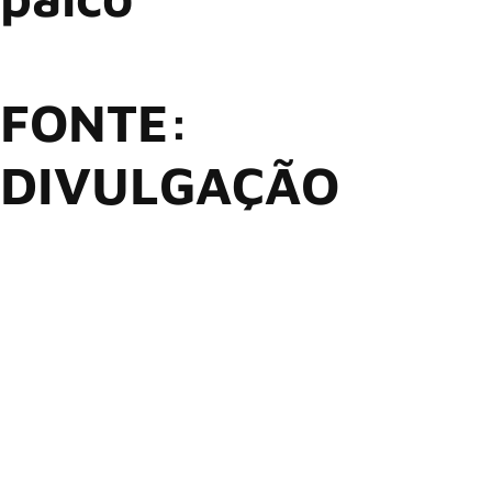
FONTE:
DIVULGAÇÃO
A cantora norte-americana Patti Smith, de 78
anos, desmaiou durante sua apresentação no Teatro Cultura
Artística, em São Paulo, na noite desta quarta-feira (29).
Após cinco anos, o show marcava o retorno da cantora ao
Brasil.
O incidente ocorreu por volta de 30 minutos de show,
enquanto ela recitava o terceiro poema do concerto. Patti
desmaiou sobre o suporte de leitura e, ainda no palco, foi
rapidamente socorrida.
Contrariando ordens médicas, Patti retornou ao palco, após
10 minutos do ocorrido, e cantou duas músicas: “Because