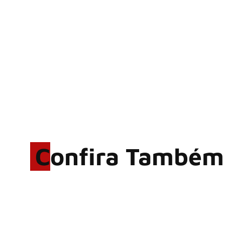
Confira Também
Rodrigo Cerveira lança o
single “The Searcher”
Alter Bridge compartilha
vídeo ao vivo de “Fortress”