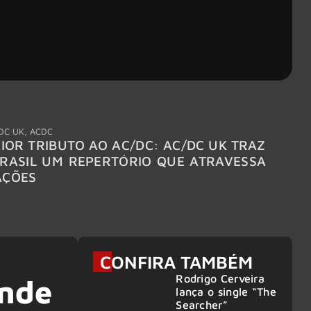
DC UK
,
ACDC
"Break
IOR TRIBUTO AO AC/DC: AC/DC UK TRAZ
MEGAD
RASIL UM REPERTÓRIO QUE ATRAVESSA
TURNÊ
AÇÕES
CONFIRA TAMBÉM
Rodrigo Cerveira
onde
lança o single “The
Searcher”