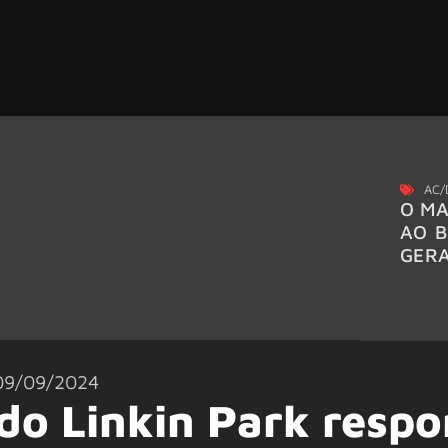
AC/
O MA
AO B
GER
09/09/2024
 do Linkin Park resp