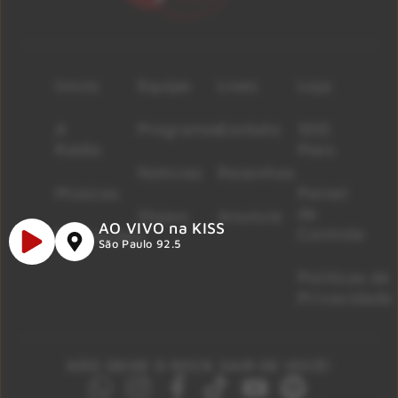
Início
Equipe
Lives
Loja
A
Programas
Contato
500
Rádio
Mais
Notícias
Resenhas
Músicas
Painel
de
Shows
Anuncie
AO VIVO na KISS
Controle
Promoções
São Paulo 92.5
Políticas de
Privacidade
NÃO DEIXE O ROCK SAIR DE VOCÊ!