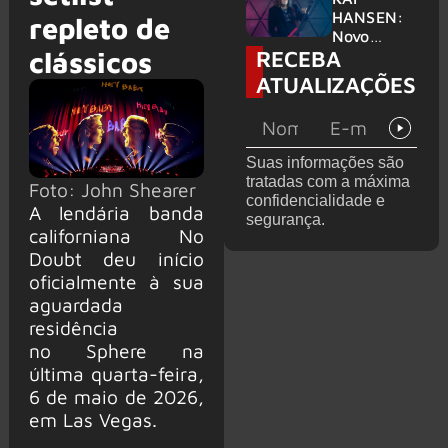
levanta
HANSEN:
repleto de
possibilida
Novo
RECEBA
de de
clássicos
single
deixar os
‘Welcome
ATUALIZAÇÕES
palcos
To Life’ é
lançado
Suas informações são
tratadas com a máxima
Foto: John Shearer
confidencialidade e
A lendária banda
segurança.
californiana No
Doubt deu início
oficialmente à sua
aguardada
residência
no Sphere na
última quarta-feira,
6 de maio de 2026,
em Las Vegas.