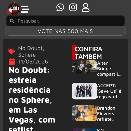
VOTE NAS 500 MAIS
No Doubt
,
CONFIRA
Sphere
TAMBÉM
11/05/2026
Alter
No Doubt:
Bridge
compartilh
estreia
a vídeo ao
vivo de
ACCEPT:
residência
“Fortress”
‘Save Us’ é
gravada
regravada
no Sphere,
no Rock
com
em Las
am Ring
membros
Brandon
2026
do GHOST
Flowers
Vegas, com
e KORN
reflete
sobre o
setlist
futuro e
KAI