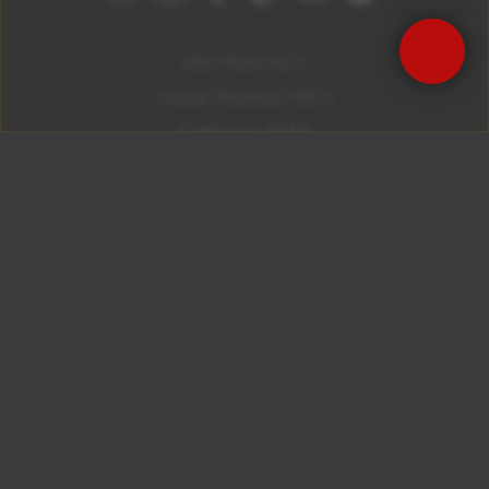
São Paulo 92.5
Litoral Paulista 100.3
Campinas 107.9
Rio De Janeiro 92.9
Ribeirão Preto 105.3
Brasília 106.7
Copyright © 2026 – KISS FM. Todos os direitos
reservados.
ID7 Studio
Site desenvolvido por