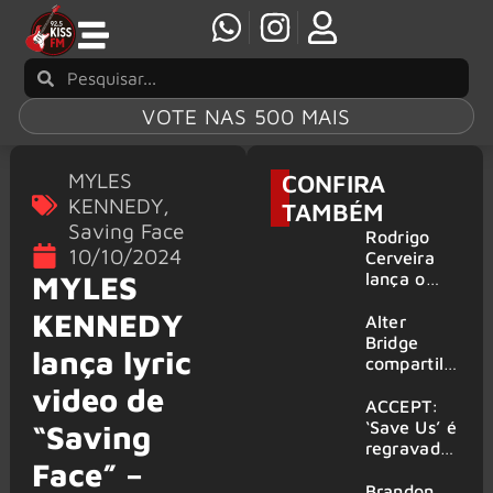
VOTE NAS 500 MAIS
MYLES
CONFIRA
KENNEDY
,
TAMBÉM
Saving Face
Rodrigo
10/10/2024
Cerveira
lança o
MYLES
single “The
KENNEDY
Searcher”
Alter
Bridge
lança lyric
compartilh
a vídeo ao
video de
vivo de
ACCEPT:
“Fortress”
‘Save Us’ é
“Saving
gravada
regravada
Face” –
no Rock
com
am Ring
membros
Brandon