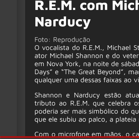
R.E.M. com Mic
Narducy
Foto: Reprodução
O vocalista do R.E.M., Michael S
ator Michael Shannon e do veter
em Nova York, na noite de sábad
Days” e “The Great Beyond”, ma
qualquer uma dessas faixas ao vi
Shannon e Narducy estão atu
tributo ao R.E.M. que celebra 
poderia ser mais simbólico do qu
que ele subiu ao palco, a platei
Com o microfone em mãos, o can