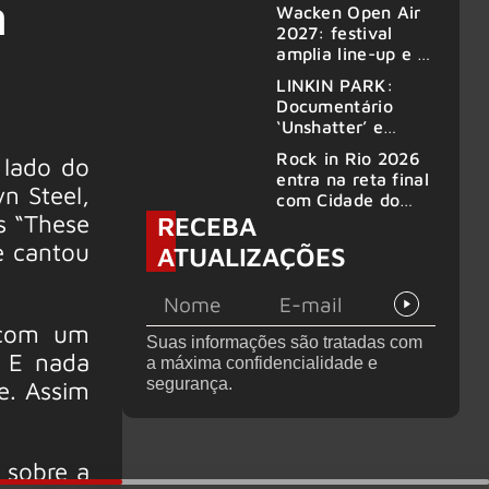
n
2000, volta ao
Wacken Open Air
Brasil para 6
2027: festival
shows
amplia line-up e já
confirma mais de
LINKIN PARK:
50 bandas
Documentário
‘Unshatter’ e
álbum ao vivo são
Rock in Rio 2026
 lado do
anunciados
entra na reta final
n Steel,
com Cidade do
s “These
RECEBA
Rock em
montagem
e cantou
ATUALIZAÇÕES
acelerada e line-
up completo
confirmado
 com um
Suas informações são tratadas com
. E nada
a máxima confidencialidade e
segurança.
e. Assim
 sobre a