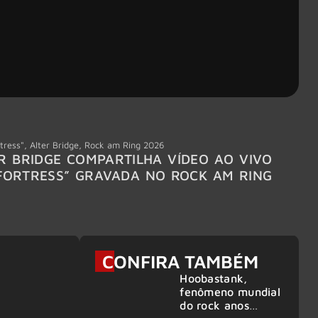
tress"
,
Alter Bridge
,
Rock am Ring 2026
Accept
R BRIDGE COMPARTILHA VÍDEO AO VIVO
ACCE
FORTRESS” GRAVADA NO ROCK AM RING
MEMBR
6
CONFIRA TAMBÉM
Hoobastank,
fenômeno mundial
do rock anos