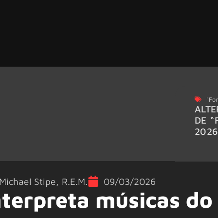
"For
ALTE
DE “
202
Michael Stipe
,
R.E.M.
09/03/2026
nterpreta músicas do