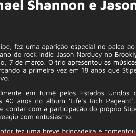
hael Shannon e Jaso
tipe, fez uma aparição especial no palco ao
ano do rock indie Jason Narducy no Brookly
o, 7 de março. O trio apresentou as música
rcando a primeira vez em 18 anos que Stip
vo.
almente em turnê pelos Estados Unidos
os 40 anos do álbum ‘Life’s Rich Pageant’
e contar com a participação do próprio Stip
a reagiu com entusiasmo.
tor fez uma breve brincadeira e comentou