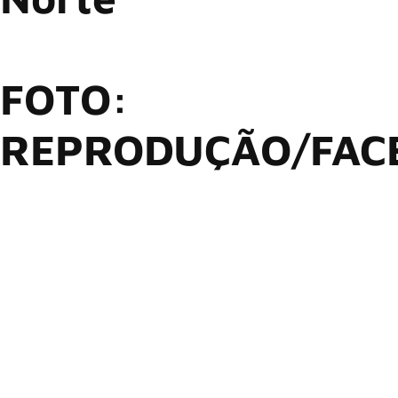
FOTO:
REPRODUÇÃO/FAC
Anúncios
O Metallica confirmou que sua turnê mundial M72, que
quebrou recordes, será estendida para um terceiro ano, com
o anúncio de 21 shows na América do Norte, abrangendo
abril, maio e junho de 2025.
Desde a abertura em abril de 2023 em Amsterdã, o M72 viu
o Metallica tocar para cerca de três milhões de fãs.
Aclamado como “uma experiência totalmente afirmativa da
vida” (Billboard), “impossível de sair insatisfeito” (Austin
Chronicle), “um show absolutamente deslumbrante” (Detroit
News), “a mãe de todos os shows de verão” (Worcester