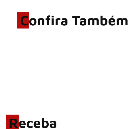
Confira Também
Rodrigo Cerveira lança o
single “The Searcher”
Alter Bridge compartilha
vídeo ao vivo de “Fortress”
gravada no Rock am Ring
2026
ACCEPT: ‘Save Us’ é
regravada com membros do
GHOST e KORN
Brandon Flowers reflete
sobre o futuro e levanta
possibilidade de deixar os
Receba
palcos