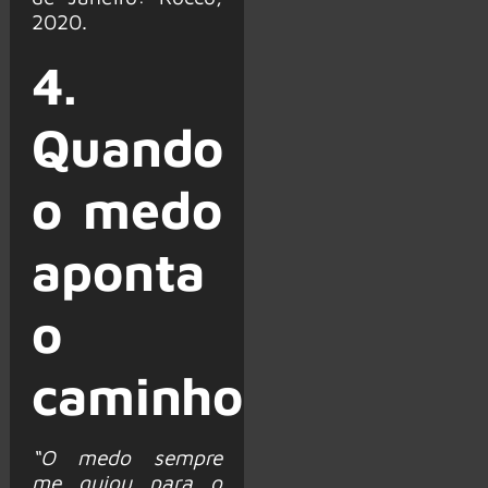
2020.
4.
Quando
o medo
aponta
o
caminho
“O medo sempre
me guiou para o