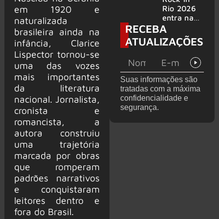
bandas
e álbum ao
em 1920 e
Rio 2026
vivo são
entra na
naturalizada
RECEBA
anunciados
reta final
brasileira ainda na
com
ATUALIZAÇÕES
infância, Clarice
Cidade do
Lispector tornou-se
Rock em
montagem
uma das vozes
acelerada
mais importantes
Suas informações são
e line-up
da literatura
tratadas com a máxima
completo
nacional. Jornalista,
confidencialidade e
confirmad
segurança.
cronista e
o
romancista, a
autora construiu
uma trajetória
marcada por obras
que romperam
padrões narrativos
e conquistaram
leitores dentro e
fora do Brasil.