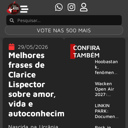
VOTE NAS 500 MAIS
29/05/2026
CONFIRA
Melhores
TAMBÉM
Hoobastan
frases de
k,
Clarice
fenômeno
mundial do
Lispector
rock anos
Wacken
2000,
Open Air
sobre amor,
volta ao
2027:
Brasil para
festival
vida e
6 shows
amplia
LINKIN
line-up e
PARK:
autoconhecimento
já
Document
confirma
ário
Nascida na Ucrânia
mais de 50
‘Unshatter’
Rock in