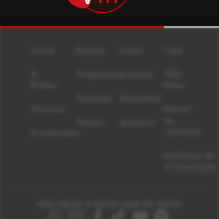
Início
Equipe
Lives
Loja
A
Programas
Contato
500
Rádio
Mais
Notícias
Resenhas
Músicas
Painel
de
Shows
Anuncie
Controle
Promoções
Políticas de
Privacidade
NÃO DEIXE O ROCK SAIR DE VOCÊ!