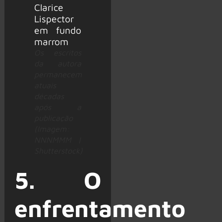
Os escritos
da autora
permanecem
atuais
décadas
após a
publicação
(Imagem:
NNNMMM |
Shutterstock)
5. O
enfrentamento