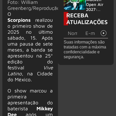
Foto: William
2000,
Open Air
Greenberg/Reprodução/Facebook
volta ao
2027:
O
RECEBA
Brasil para
festival
6 shows
amplia
Scorpions
realizou
ATUALIZAÇÕES
line-up e
o primeiro show de
já
2025 no último
confirma
sábado, 15. Após
mais de 50
Suas informações são
uma pausa de sete
bandas
tratadas com a máxima
meses, a banda se
confidencialidade e
apresentou na 25ª
segurança.
edição do
festival
Vive
Latino
, na Cidade
do México.
O show marcou a
primeira
apresentação do
baterista
Mikkey
Dee
após um