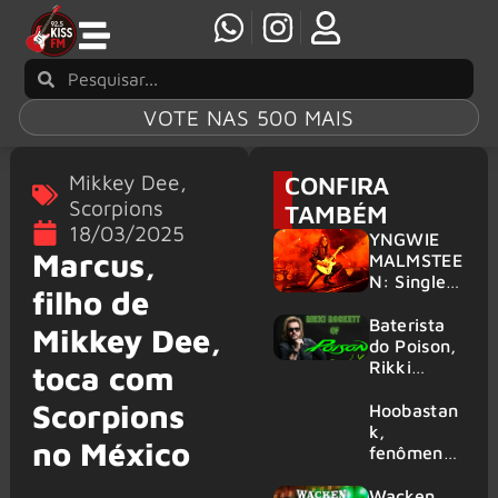
VOTE NAS 500 MAIS
Mikkey Dee
,
CONFIRA
Scorpions
TAMBÉM
18/03/2025
YNGWIE
Marcus,
MALMSTEE
N: Single
filho de
‘Now Or
Never’ e
Baterista
Mikkey Dee,
novo disco
do Poison,
são
Rikki
toca com
revelados
Rockett
Scorpions
realizará
Hoobastan
drum clinic
k,
no México
especial
fenômeno
em Nova
mundial do
Jersey
rock anos
Wacken