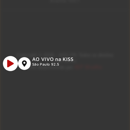
Brasília 106.7
Copyright © 2026 – KISS FM. Todos os direitos
AO VIVO na KISS
reservados.
São Paulo 92.5
ID7 Studio
Site desenvolvido por