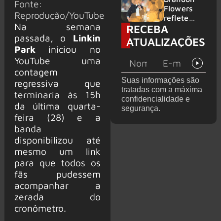
Fonte:
2026
do GHOST
Flowers
Reprodução/YouTube
e KORN
reflete
Na semana
RECEBA
sobre o
futuro e
passada, o
Linkin
ATUALIZAÇÕES
levanta
Park
iniciou no
possibilida
YouTube uma
de de
contagem
deixar os
Suas informações são
regressiva que
palcos
tratadas com a máxima
terminaria às 15h
confidencialidade e
da última quarta-
segurança.
feira (28) e a
banda
disponibilizou até
mesmo um link
para que todos os
fãs pudessem
acompanhar a
zerada do
cronômetro.