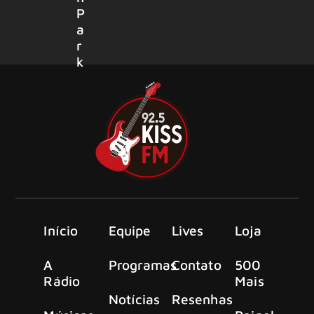
P
a
r
k
Início
Equipe
Lives
Loja
A
Programas
Contato
500
Rádio
Mais
Notícias
Resenhas