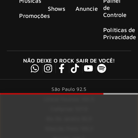
Músicas
Painel
de
Shows
Anuncie
Controle
Promoções
Políticas de
Privacidade
NÃO DEIXE O ROCK SAIR DE VOCÊ!
São Paulo 92.5
Litoral Paulista 100.3
Campinas 107.9
Rio De Janeiro 92.9
Ribeirão Preto 105.3