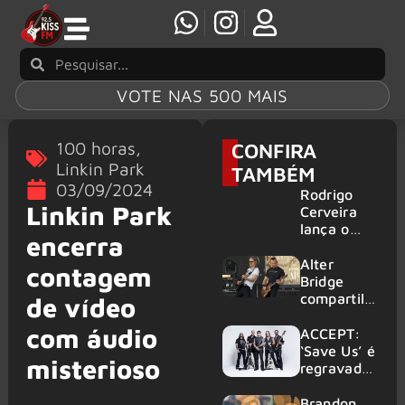
VOTE NAS 500 MAIS
100 horas
,
CONFIRA
Linkin Park
TAMBÉM
03/09/2024
Rodrigo
Linkin Park
Cerveira
lança o
encerra
single “The
Searcher”
Alter
contagem
Bridge
compartilh
de vídeo
a vídeo ao
com áudio
vivo de
ACCEPT:
“Fortress”
‘Save Us’ é
misterioso
gravada
regravada
no Rock
com
am Ring
membros
Brandon