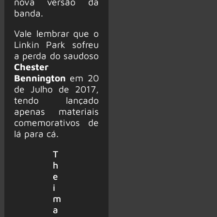
nova versão da
banda.
Vale lembrar que o
Linkin Park sofreu
a perda do saudoso
Chester
Bennington
em 20
de Julho de 2017,
tendo lançado
apenas materiais
comemorativos de
lá para cá.
T
h
e
i
m
a