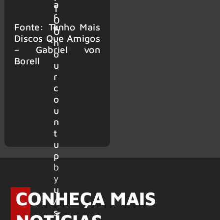
a
1
r
0
Fonte: Tenho Mais
k
0
Discos Que Amigos
h
– Gabriel von
o
Borell
u
r
c
o
u
n
t
u
p
b
y
u
CONHEÇA MAIS
/
s