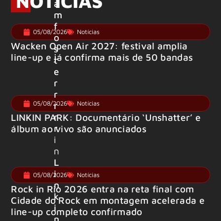
NOTÍCIAS
a
m
f
05/08/2026
Notícias
o
Wacken Open Air 2027: festival amplia
s
line-up e já confirma mais de 50 bandas
t
e
r
r
05/08/2026
Notícias
r
r
LINKIN PARK: Documentário ‘Unshatter’ e
r
álbum ao vivo são anunciados
i
n
L
i
05/08/2026
Notícias
n
Rock in Rio 2026 entra na reta final com
k
Cidade do Rock em montagem acelerada e
i
line-up completo confirmado
n