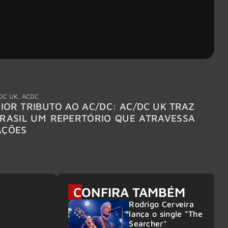
DC UK
,
ACDC
"Break
IOR TRIBUTO AO AC/DC: AC/DC UK TRAZ
MEGAD
RASIL UM REPERTÓRIO QUE ATRAVESSA
TURNÊ
AÇÕES
CONFIRA TAMBÉM
Rodrigo Cerveira
lança o single “The
Searcher”