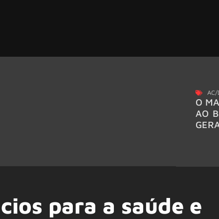
AC/
O MA
AO B
GER
ícios para a saúde e