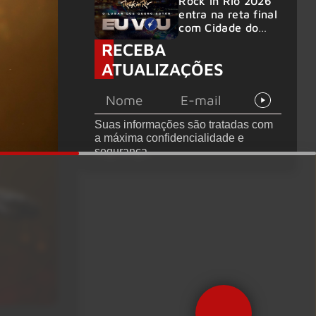
anunciados
Rock in Rio 2026
entra na reta final
com Cidade do
Rock em
RECEBA
montagem
ATUALIZAÇÕES
acelerada e line-
up completo
confirmado
Suas informações são tratadas com
a máxima confidencialidade e
segurança.
Precisa de Ajuda?