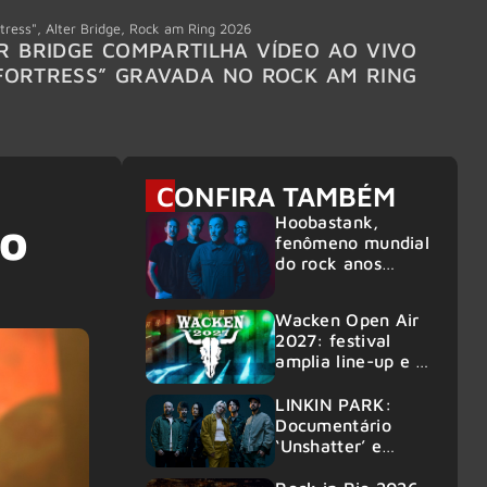
tress"
,
Alter Bridge
,
Rock am Ring 2026
Accept
R BRIDGE COMPARTILHA VÍDEO AO VIVO
ACCE
FORTRESS” GRAVADA NO ROCK AM RING
MEMBR
6
CONFIRA TAMBÉM
Hoobastank,
no
fenômeno mundial
do rock anos
2000, volta ao
Brasil para 6
Wacken Open Air
shows
2027: festival
amplia line-up e já
confirma mais de
50 bandas
LINKIN PARK:
Documentário
‘Unshatter’ e
álbum ao vivo são