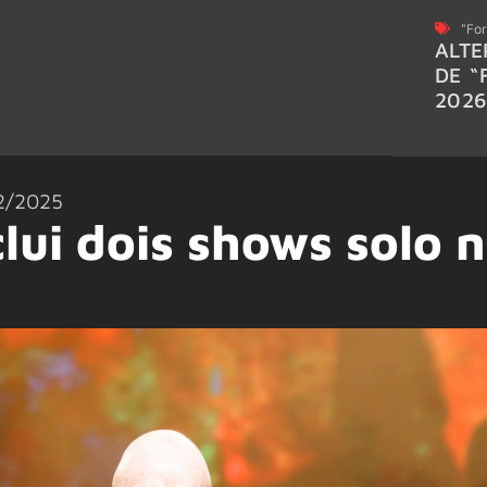
"For
ALTE
DE “
202
2/2025
clui dois shows solo 