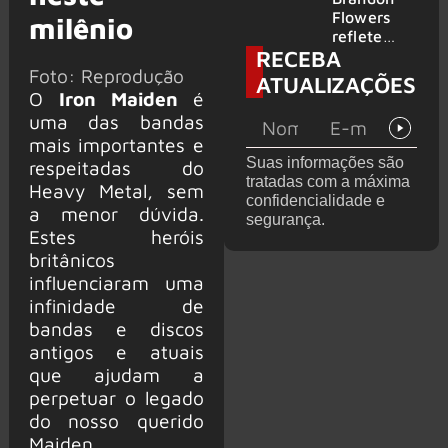
2026
do GHOST
Flowers
milênio
e KORN
reflete
RECEBA
sobre o
Foto: Reprodução
futuro e
ATUALIZAÇÕES
levanta
O
Iron Maiden
é
possibilida
uma das bandas
de de
mais importantes e
deixar os
Suas informações são
respeitadas do
palcos
tratadas com a máxima
Heavy Metal, sem
confidencialidade e
a menor dúvida.
segurança.
Estes heróis
britânicos
influenciaram uma
infinidade de
bandas e discos
antigos e atuais
que ajudam a
perpetuar o legado
do nosso querido
Maiden.