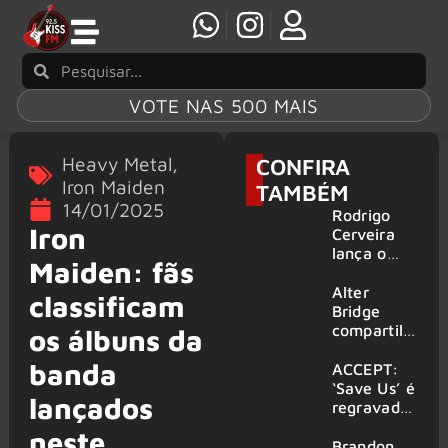
VOTE NAS 500 MAIS
Heavy Metal
,
CONFIRA
Iron Maiden
TAMBÉM
14/01/2025
Rodrigo
Iron
Cerveira
lança o
Maiden: fãs
single “The
Searcher”
Alter
classificam
Bridge
compartilh
os álbuns da
a vídeo ao
banda
vivo de
ACCEPT:
“Fortress”
‘Save Us’ é
lançados
gravada
regravada
no Rock
com
neste
am Ring
membros
Brandon