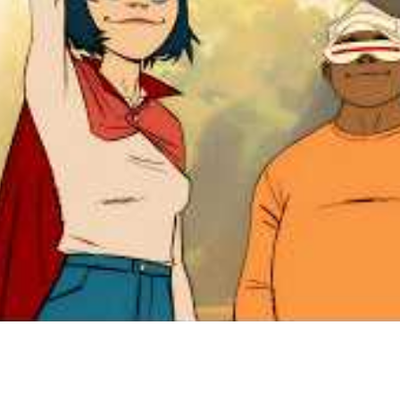
de sua arte, trazendo riqueza de detalhes e uma beleza intri
o THE LINE, estúdio londrino indicado ao BAFTA, o projeto fo
 à era de ouro da animação 2D, que reimagina o universo do 