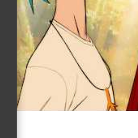
Anúncios
O filme marca o retorno de Jamie Hewlett à forma mais pura 
Dirigido por Hewlett ao lado de Max Taylor e Tim McCourt, d
trabalho artístico. O resultado é uma homenagem feita à mão