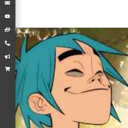
intitulado ‘The Mountain, The Moon Cave & The Sad God’. Di
Murdoc, 2D e Russel em uma jornada pela Índia, explorando 
ASSISTA