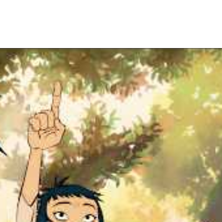
rigido por Jamie Hewlett e pelo estúdio THE LINE, o épico 
temas do álbum que vão da travessia da vida à emoção de exi