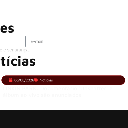
ACCEPT: ‘Save Us’ é regravada com
Brandon Flowers reflete sobre o futuro
ões
e e segurança.
tícias
05/08/2026
Notícias
LINKIN PARK: Documentário ‘Unshatter’ e
álbum ao vivo são anunciados