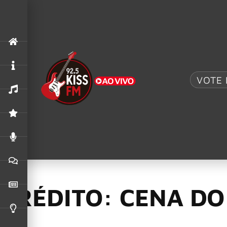
.
AC/DC UK
,
ACDC
O MAIOR TRIBUTO AO AC/DC: AC/DC UK TRAZ 
VOTE 
Gorillaz
03/03/2026
Gorillaz lança cur
montanha, a caverna
CRÉDITO: CENA DO
Para marcar o lançamento do novo álbum The Mountain, lanç