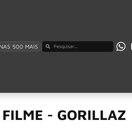
AO BRASIL UM REPERTÓRIO QUE ATRAVESSA GE
NAS 500 MAIS
ta-metragem animado
 da lua e o deus tr
 FILME - GORILLAZ
ado hoje pelo novo selo próprio da banda, KONG, o Gorillaz