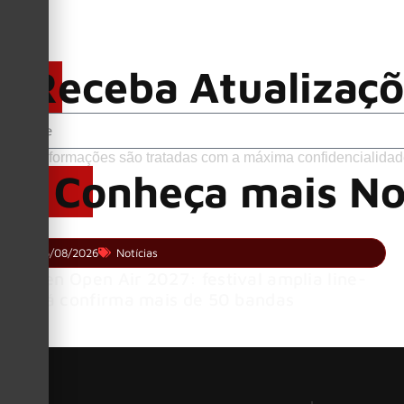
Receba Atualizaç
Suas informações são tratadas com a máxima confidencialidad
Conheça mais No
05/08/2026
Notícias
Wacken Open Air 2027: festival amplia line-
up e já confirma mais de 50 bandas