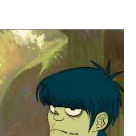
animado acompanha as aventuras dos integrantes Noodle,
stir.