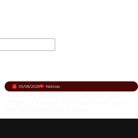
 membros do GHOST e KORN
 e levanta possibilidade de deixar os palcos
05/08/2026
Notícias
Rock in Rio 2026 entra na reta final com
Cidade do Rock em montagem acelerada e
line-up completo confirmado