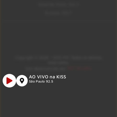
Ribeirão Preto 105.3
Brasília 106.7
Copyright © 2026 – KISS FM. Todos os direitos
reservados.
ID7 Studio
Site desenvolvido por
AO VIVO na KISS
São Paulo 92.5