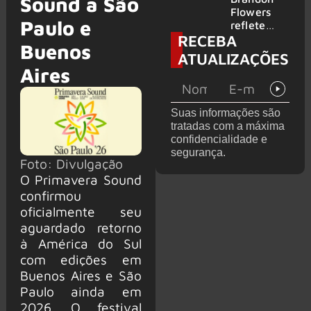
Sound a São
2026
do GHOST
Flowers
Paulo e
e KORN
reflete
RECEBA
sobre o
Buenos
futuro e
ATUALIZAÇÕES
levanta
Aires
possibilida
de de
deixar os
Suas informações são
palcos
tratadas com a máxima
confidencialidade e
segurança.
Foto: Divulgação
O Primavera Sound
confirmou
oficialmente seu
aguardado retorno
à América do Sul
com edições em
Buenos Aires e São
Paulo ainda em
2026. O festival