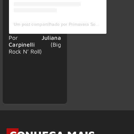
Um post compartilhado por Primavera Sound São Paulo (@primaverasound.saopaulo)
Por
Juliana
Carpinelli
(Big
Rock N’ Roll)