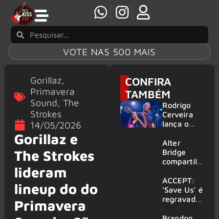
VOTE NAS 500 MAIS
Gorillaz
,
CONFIRA
Primavera
TAMBÉM
Sound
,
The
Rodrigo
Strokes
Cerveira
lança o
14/05/2026
single “The
Gorillaz e
Searcher”
Alter
The Strokes
Bridge
compartilh
lideram
a vídeo ao
vivo de
ACCEPT:
lineup do do
“Fortress”
‘Save Us’ é
gravada
regravada
Primavera
no Rock
com
am Ring
membros
Brandon