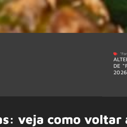
"For
ALTE
DE “
202
s: veja como voltar