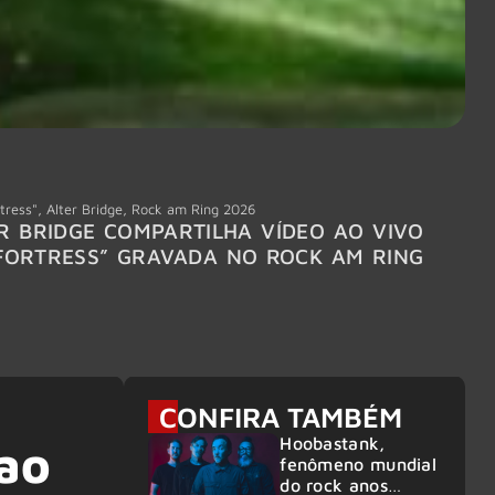
tress"
,
Alter Bridge
,
Rock am Ring 2026
Accept
R BRIDGE COMPARTILHA VÍDEO AO VIVO
ACCE
FORTRESS” GRAVADA NO ROCK AM RING
MEMBR
6
CONFIRA TAMBÉM
Hoobastank,
 ao
fenômeno mundial
do rock anos