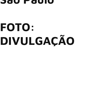
FOTO:
DIVULGAÇÃO
Bangers Open Air acontece de 2 a 4 de maio
no Memorial
da América Latina
O
Bangers Open Air
acontece nos dias
2 (Warm-Up), 3 e 4
de maio de 2025
, no
Memorial da América Latina (SP)
.
Entre as atrações, estão
W.A.S.P.
e o tão requisitado pelo
público
AVANTASIA
, além de
POWERWOLF
e
SABATON
.
Também estão confirmadas as presenças do
LACRIMOSA
,
VADER
,
MUNICIPAL WASTE
e a banda solo de
KERRY KING
,
guitarrista do
SLAYER
. O Bangers recebe ainda duas das
bandas mais expressivas do metal no mundo: as alemãs
BLIND GUARDIAN
e
DESTRUCTION
. Para o Warm-Up,