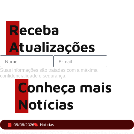
Brandon Flowers reflete
sobre o futuro e levanta
possibilidade de deixar os
Receba
palcos
Atualizações
Suas informações são tratadas com a máxima
confidencialidade e segurança.
Conheça mais
Notícias
05/08/2026
Notícias
Wacken Open Air 2027: festival amplia line-up e