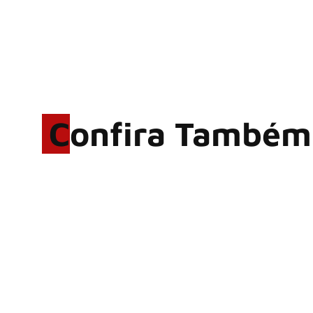
Confira Também
Rodrigo Cerveira lança o
single “The Searcher”
Alter Bridge compartilha
vídeo ao vivo de “Fortress”
gravada no Rock am Ring
2026
ACCEPT: ‘Save Us’ é
regravada com membros do
GHOST e KORN