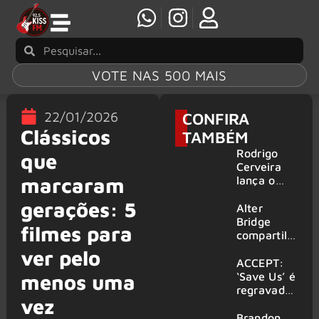
VOTE NAS 500 MAIS
22/01/2026
CONFIRA
Clássicos
TAMBÉM
Rodrigo
que
Cerveira
marcaram
lança o
single “The
gerações: 5
Searcher”
Alter
Bridge
filmes para
compartilh
a vídeo ao
ver pelo
vivo de
ACCEPT:
“Fortress”
‘Save Us’ é
menos uma
gravada
regravada
vez
no Rock
com
am Ring
membros
Brandon