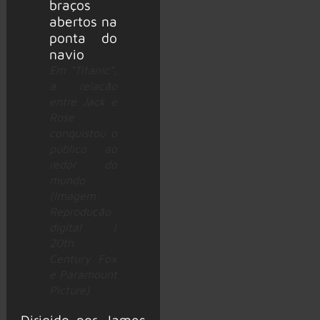
Em “Titanic”,
a relação
entre Jack e
Rose
conquistou o
público ao
redor do
mundo
(Imagem:
Reprodução
digital |
20th
Century Fox
e Paramount
Picture)
Dirigido por James