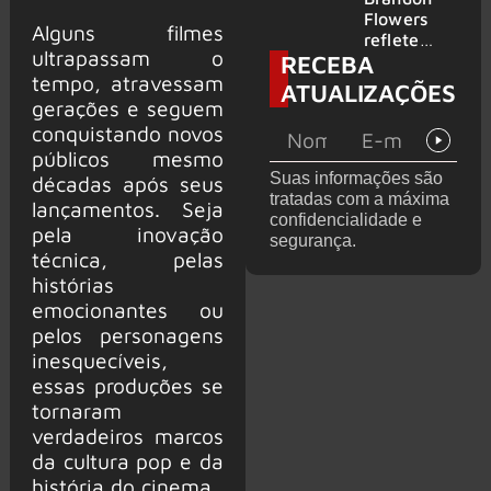
2026
do GHOST
Flowers
Alguns filmes
e KORN
reflete
ultrapassam o
RECEBA
sobre o
tempo, atravessam
futuro e
ATUALIZAÇÕES
levanta
gerações e seguem
possibilida
conquistando novos
de de
públicos mesmo
deixar os
Suas informações são
décadas após seus
palcos
tratadas com a máxima
lançamentos. Seja
confidencialidade e
pela inovação
segurança.
técnica, pelas
histórias
emocionantes ou
pelos personagens
inesquecíveis,
essas produções se
tornaram
verdadeiros marcos
da cultura pop e da
história do cinema.