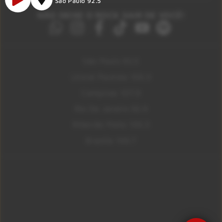
São Paulo 92.5
NÃO DEIXE O ROCK SAIR DE VOCÊ!
São Paulo 92.5
Litoral Paulista 100.3
Campinas 107.9
Rio De Janeiro 92.9
Ribeirão Preto 105.3
Brasília 106.7