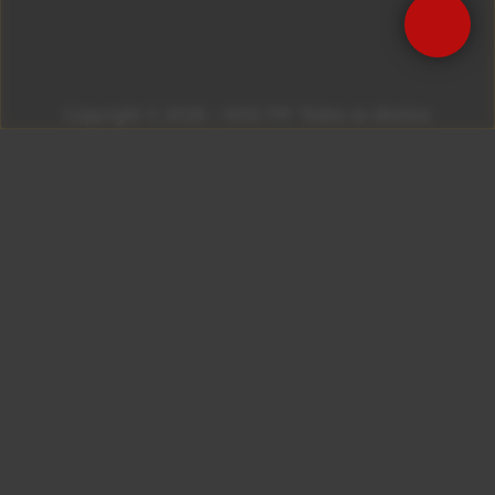
Precisa de Ajuda?
Copyright © 2026 – KISS FM. Todos os direitos
reservados.
ID7 Studio
Site desenvolvido por