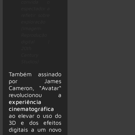
convida o
espectador a
refletir sobre
exploração
(Imagem:
Reprodução
digital |
20th
Century
Studios)
Também assinado
por James
Cameron, “Avatar“
revolucionou a
experiência
cinematográfica
ao elevar o uso do
3D e dos efeitos
digitais a um novo