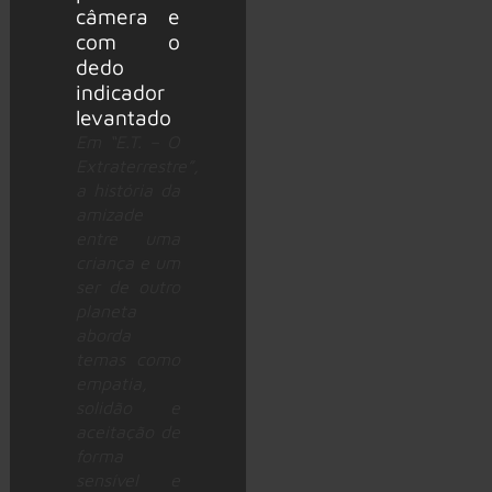
Em “E.T. – O
Extraterrestre”,
a história da
amizade
entre uma
criança e um
ser de outro
planeta
aborda
temas como
empatia,
solidão e
aceitação de
forma
sensível e