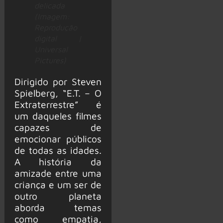
delicada
(Imagem:
Reprodução
digital |
Universal
Pictures)
Dirigido por Steven
Spielberg, “E.T. – O
Extraterrestre” é
um daqueles filmes
capazes de
emocionar públicos
de todas as idades.
A história da
amizade entre uma
criança e um ser de
outro planeta
aborda temas
como empatia,