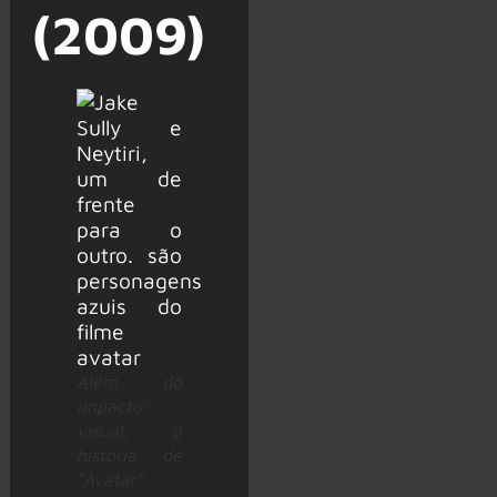
(2009)
Além do
impacto
visual, a
história de
“Avatar“