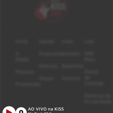
Início
Equipe
Lives
Loja
A
Programas
Contato
500
Rádio
Mais
Notícias
Resenhas
Músicas
Painel
de
Shows
Anuncie
Controle
Promoções
Políticas de
Privacidade
AO VIVO na KISS