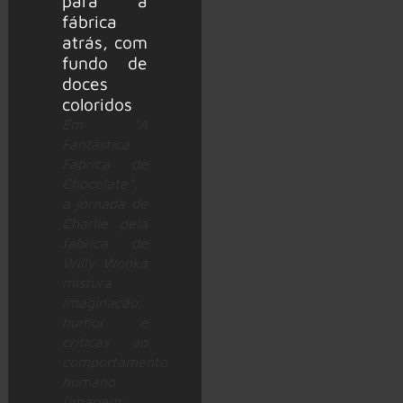
Em “A
Fantástica
Fábrica de
Chocolate”,
a jornada de
Charlie pela
fábrica de
Willy Wonka
mistura
imaginação,
humor e
críticas ao
comportamento
humano
(Imagem: