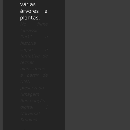
No filme
“Jurassic
Park“, a
história
segue a
tentativa de
recriar
dinossauros
a partir de
DNA
preservado
(Imagem:
Reprodução
digital |
Universal
Studios)