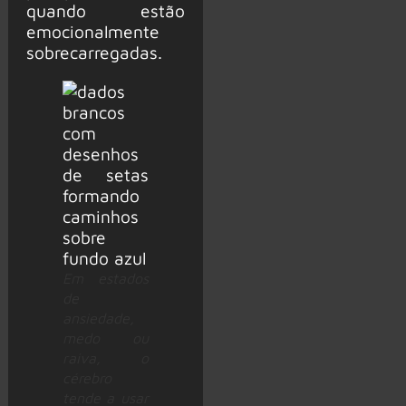
quando estão
emocionalmente
sobrecarregadas.
Em estados
de
ansiedade,
medo ou
raiva, o
cérebro
tende a usar