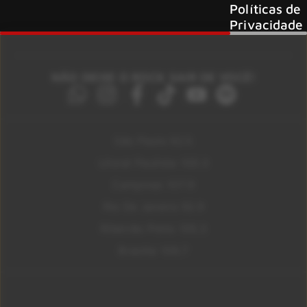
Políticas de
Privacidade
NÃO DEIXE O ROCK SAIR DE VOCÊ!
São Paulo 92.5
Litoral Paulista 100.3
Campinas 107.9
Rio De Janeiro 92.9
Ribeirão Preto 105.3
Brasília 106.7