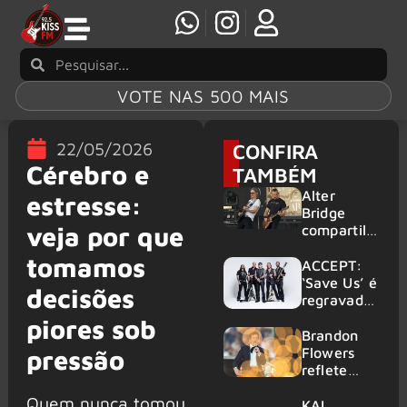
VOTE NAS 500 MAIS
22/05/2026
CONFIRA
Cérebro e
TAMBÉM
Alter
estresse:
Bridge
veja por que
compartilh
a vídeo ao
tomamos
vivo de
ACCEPT:
“Fortress”
‘Save Us’ é
decisões
gravada
regravada
no Rock
com
piores sob
am Ring
membros
Brandon
2026
do GHOST
Flowers
pressão
e KORN
reflete
sobre o
Quem nunca tomou
futuro e
KAI