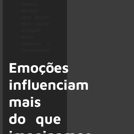
atalhos
mentais
para decidir
mais rápido
(Imagem:
Andrii
Yalanskyi |
Shutterstock)
Emoções
influenciam
mais
do que