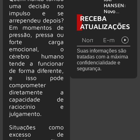
levanta
uma decisão no
HANSEN:
possibilida
Novo
impulso e se
RECEBA
de de
single
arrependeu depois?
deixar os
‘Welcome
ATUALIZAÇÕES
Em momentos de
palcos
To Life’ é
pressão, pressa ou
lançado
forte carga
emocional, o
Suas informações são
cérebro humano
tratadas com a máxima
tende a funcionar
confidencialidade e
segurança.
de forma diferente,
e isso pode
comprometer
diretamente a
capacidade de
raciocínio e
julgamento.
Situações como
excesso de