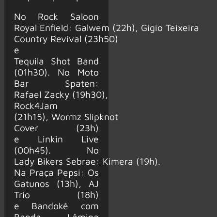
No Rock Saloon
Royal Enfield: Galwem (22h), Gigio Teixeira
Country Revival (23h50)
e
Tequila Shot Band
(01h30). No Moto
Bar Spaten:
Rafael Zacky (19h30),
Rock4Jam
(21h15), Wormz Slipknot
Cover (23h)
e Linkin Live
(00h45). No
Lady Bikers Sebrae: Kimera (19h).
Na Praça Pepsi: Os
Gatunos (13h), AJ
Trio (18h)
e Bandokê com
Banda Lâmina