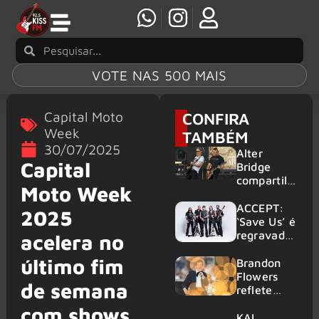
VOTE NAS 500 MAIS
Capital Moto
CONFIRA
Week
TAMBÉM
30/07/2025
Alter
Capital
Bridge
compartilh
Moto Week
a vídeo ao
vivo de
ACCEPT:
2025
“Fortress”
‘Save Us’ é
gravada
regravada
acelera no
no Rock
com
último fim
am Ring
membros
Brandon
2026
do GHOST
Flowers
de semana
e KORN
reflete
sobre o
com shows
futuro e
KAI