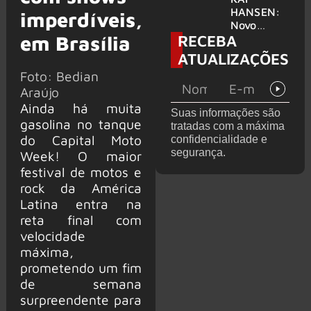
levanta
HANSEN:
imperdíveis,
possibilida
Novo
RECEBA
de de
em Brasília
single
deixar os
‘Welcome
ATUALIZAÇÕES
palcos
To Life’ é
Foto: Bedian
lançado
Araújo
Ainda há muita
Suas informações são
gasolina no tanque
tratadas com a máxima
do Capital Moto
confidencialidade e
segurança.
Week! O maior
festival de motos e
rock da América
Latina entra na
reta final com
velocidade
máxima,
prometendo um fim
de semana
surpreendente para