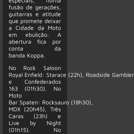
especiais, numa
fusão de gerações,
guitarras e atitude
que promete deixar
a Cidade da Moto
em ebulição. A
abertura fica por
conta da
banda Koppa.
No Rock Saloon
Royal Enfield: Starace (22h), Roadside Gamble
e Confederados
163 (01h30). No
Moto
Bar Spaten: Rocksauro (18h30),
MDX (20h45), Três
Caras (23h) e
Live by Night
(01h15). No