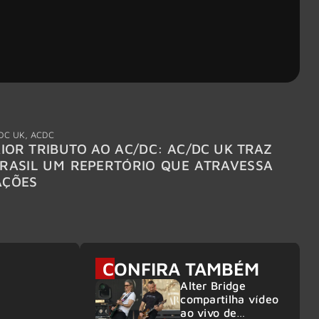
DC UK
,
ACDC
"Break
IOR TRIBUTO AO AC/DC: AC/DC UK TRAZ
MEGAD
RASIL UM REPERTÓRIO QUE ATRAVESSA
TURNÊ
AÇÕES
CONFIRA TAMBÉM
Alter Bridge
compartilha vídeo
ao vivo de