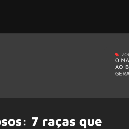
AC/
O MA
AO B
GER
sos: 7 raças que